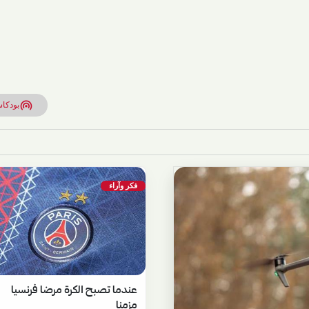
wifi_tethering
بودكا
فكر وآراء
عندما تصبح الكرة مرضا فرنسيا
مزمنا