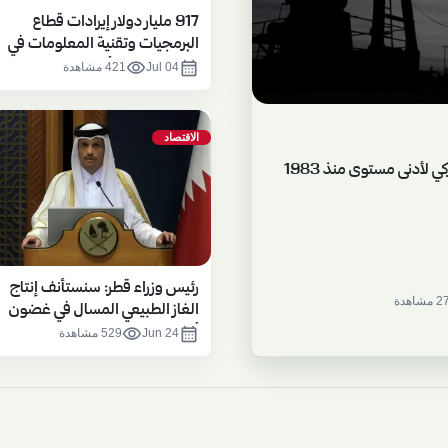
917 مليار دولار إيرادات قطاع
البرمجيات وتقنية المعلومات في
الصين خلال 5 أشهر
visibility
calendar_month
Jul 04
421 مشاهدة
الاقتصاد
 لأدنى مستوى منذ 1983
رئيس وزراء قطر: سنستأنف إنتاج
شاهدة
الغاز الطبيعي المسال في غضون
أسابيع
visibility
calendar_month
Jun 24
529 مشاهدة