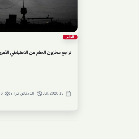
العالم
تراجع مخزون الخام من الاحتياطي الأميركي
visibility
history
calendar_month
13 Jul, 2026
18 دقائق قراءة
276 م