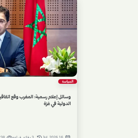
السياسة
وسائل إعلام رسمية: المغرب وقع اتفاقية
الدولية في غزة
visibility
history
calendar_month
16 Jul, 2026
3 دقائق قراءة
238 مشاه