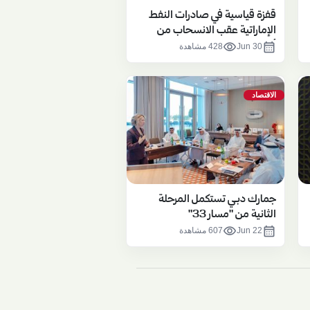
قفزة قياسية في صادرات النفط
الإماراتية عقب الانسحاب من
أوبك
visibility
calendar_month
Jun 30
428 مشاهدة
الاقتصاد
جمارك دبـي تستكمل المرحلة
الثانية من "مسار 33"
visibility
calendar_month
Jun 22
607 مشاهدة