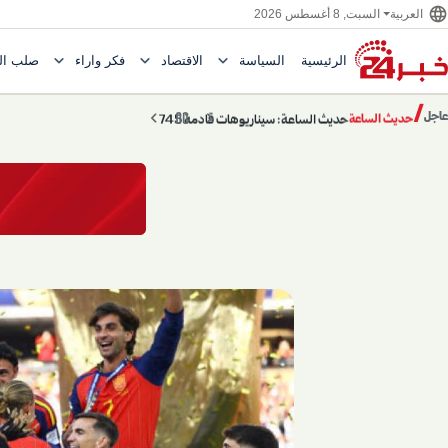
language
السبت, 8 أغسطس 2026
العربية
expand_more
expand_more
expand_more
الرئيسية
السياسة
الاقتصاد
فكر وآراء
صلب ال
Toggle submenu for السياسة
Toggle submenu for الاقتصاد
e submenu for
/
chevron_left
pause
chevron_right
حديث الساعة: سيناريوهات قادمة 745
عاجل
حديث الساعة