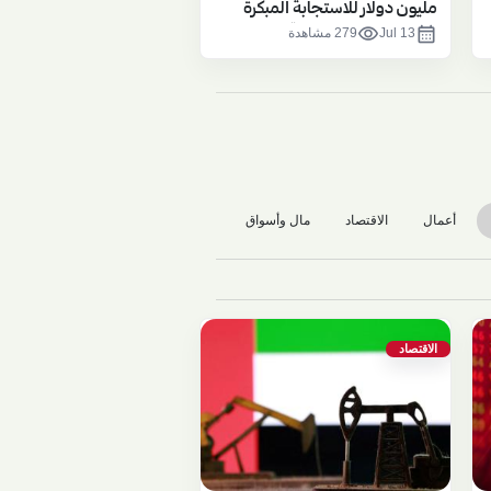
مليون دولار للاستجابة المبكرة
للكوارث المناخية التي قد تنجم عن
visibility
calendar_month
Jul 13
279 مشاهدة
عودة ظاهرة "نينيو"
أعمال
الاقتصاد
مال وأسواق
الاقتصاد