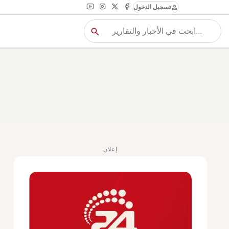
person
تسجيل الدخول
search
بح
بحث
إعلان