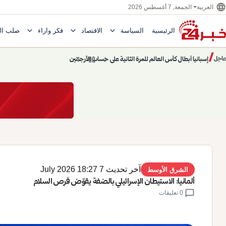
language
الجمعة, 7 أغسطس 2026
العربية
expand_more
expand_more
expand_more
الرئيسية
السياسة
الاقتصاد
فكر وآراء
صلب ال
Toggle submenu for السياسة
Toggle submenu for الاقتصاد
e submenu for
إسبانيا أبطال كأس العالم للمرة الثانية على حساب الأرجنتين
/
chevron_left
pause
chevron_right
عاجل
حديث الساعة: سيناريوهات قادمة 745
حديث الساعة
آخر تحديث 7 July 2026 18:27
الشرق الأوسط
ألمانيا: الاستيطان الإسرائيلي بالضفة يقوّض فرص السلام
chat_bubble
0 تعليقات