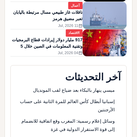
أعمال
ناقلات غاز طبيعي مسال مرتبطة باليابان
تعبر مضيق هرمز
calendar_month
11 Jul, 2026
الاقتصاد
917 مليار دولار إيرادات قطاع البرمجيات
وتقنية المعلومات في الصين خلال 5
أشهر
calendar_month
04 Jul, 2026
آخر التحديثات
ميسي ينهار بالبكاء بعد ضياع لقب المونديال
إسبانيا أبطال كأس العالم للمرة الثانية على حساب
الأرجنتين
وسائل إعلام رسمية: المغرب وقع اتفاقية للانضمام
إلى قوة الاستقرار الدولية في غزة