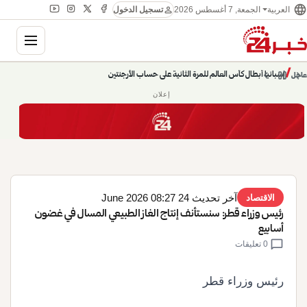
language
person
الجمعة, 7 أغسطس 2026
العربية
تسجيل الدخول
gation
chevron_left
pause
/
chevron_right
إسبانيا أبطال كأس العالم للمرة الثانية على حساب الأرجنتين
عاجل
إعلان
آخر تحديث 24 June 2026 08:27
الاقتصاد
رئيس وزراء قطر: سنستأنف إنتاج الغاز الطبيعي المسال في غضون
أسابيع
chat_bubble
0 تعليقات
رئيس وزراء قطر