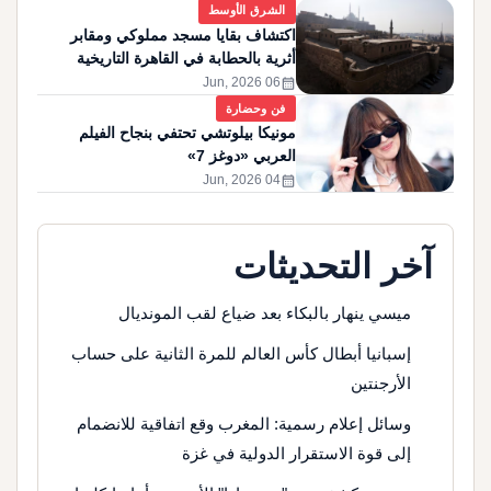
الشرق الأوسط
اكتشاف بقايا مسجد مملوكي ومقابر
أثرية بالحطابة في القاهرة التاريخية
calendar_month
06 Jun, 2026
فن وحضارة
مونيكا بيلوتشي تحتفي بنجاح الفيلم
العربي «دوغز 7»
calendar_month
04 Jun, 2026
آخر التحديثات
ميسي ينهار بالبكاء بعد ضياع لقب المونديال
إسبانيا أبطال كأس العالم للمرة الثانية على حساب
الأرجنتين
وسائل إعلام رسمية: المغرب وقع اتفاقية للانضمام
إلى قوة الاستقرار الدولية في غزة