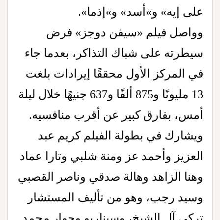
على إيه» و»أسد» و»إذما».
وواصل فيلم «سيفن دوجز» فرض
سيطرته على شباك التذاكر، بعدما جاء
في المركز الأول محققًا إيرادات بلغت
13 مليونًا و875 ألفًا و637 جنيهًا خلال ليلة
أمس، بفارق كبير عن أقرب منافسيه.
ويشارك في بطولة الفيلم كريم عبد
العزيز وأحمد عز ومنة شلبي وتارا عماد
وهنا الزاهد وهالة صدقي وناصر القصبي
وسيد رجب، وهو من تأليف المستشار
تركي آل الشيخ، وسيناريو وحوار محمد