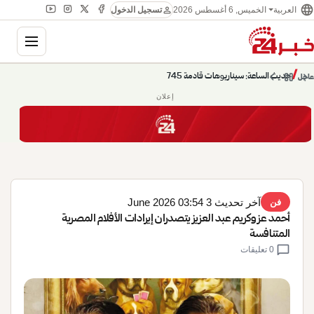
language
person
الخميس, 6 أغسطس 2026
العربية
تسجيل الدخول
gation
chevron_left
pause
/
chevron_right
حديث الساعة: سيناريوهات قادمة 745
عاجل
إعلان
آخر تحديث 3 June 2026 03:54
فن
أحمد عز وكريم عبد العزيز يتصدران إيرادات الأفلام المصرية
المتنافسة
chat_bubble
0 تعليقات