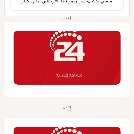
ميسي يكشف سر "ريمونتادا" الأرجنتين أمام إنكلترا
إعلان
إعلان