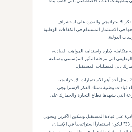
 وتطبيقات الذكاء الاصطناعي، إلى جانب بناء
لفكر الاستراتيجي والقدرة على استشراف
هجها في الاستثمار المستدام في الكفاءات الوطنية
سات الدولية.
ة استراتيجية متكاملة لإدارة واستدامة المواهب القيادية،
 الوظيفي إلى مرحلة التأثير المؤسسي وصناعة
جمارك دبي لمتطلبات المستقبل.
وأكد الدكتور عبدالله بوسناد، مدير عام جمارك دبي، أن “مسار 33” يمثل أحد أهم الاستثمارات الإستراتيجية
 قيادات وطنية تمتلك الفكر الإستراتيجي
عة التي يشهدها قطاع التجارة والجمارك على
ادرة على قيادة المستقبل وتمكين الآخرين وتحويل
الطموحات إلى إنجازات مستدامة، ومن هذا المنطلق، جاء “مسار 33” ليكون استثماراً استراتيجياً في الإنسان،
 القرار وقيادة التحول في عالم يتغير بوتيرة غير