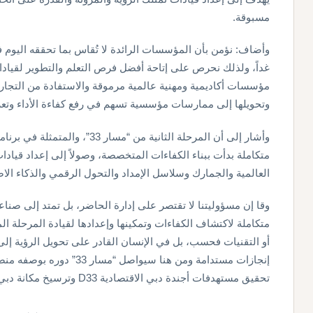
مسبوقة.
وأضاف: نؤمن بأن المؤسسات الرائدة لا تُقاس بما تحققه اليوم 
غداً، ولذلك نحرص على إتاحة أفضل فرص التعلم والتطوير لقيادا
مؤسسات أكاديمية ومهنية عالمية مرموقة والاستفادة من التجارب
وتحويلها إلى ممارسات مؤسسية تسهم في رفع كفاءة الأداء وتع
وأشار إلى أن المرحلة الثانية من “م
متكاملة بدأت ببناء الكفاءات المتخصصة، وصولاً إلى إعداد قيادا
العالمية والجمارك وسلاسل الإمداد والتحول الرقمي والذكاء ال
وقا إن مسؤوليتنا لا تقتصر على إدارة الحاضر، بل تمتد إلى صنا
متكاملة لاكتشاف الكفاءات وتمكينها وإعدادها لقيادة المرحلة ال
أو التقنيات فحسب، بل في الإنسان القادر على تحويل الرؤية إل
إنجازات مستدامة ومن هنا سيو
تحقيق مستهدفات أجندة دبي الاقتصادية D33 وترسيخ مكانة دبي مركزاً عالمياً للتجارة والخدمات اللوجستية.