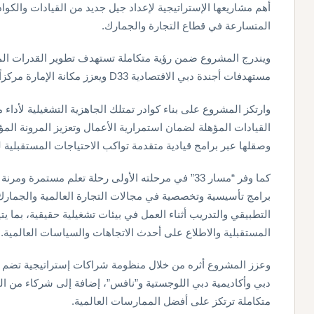
أهم مشاريعها الإستراتيجية لإعداد جيل جديد من القيادات والكوا
المتسارعة في قطاع التجارة والجمارك.
ويندرج المشروع ضمن رؤية متكاملة تستهدف تطوير القدرات المهن
مستهدفات أجندة دبي الاقتصادية D33 ويعزز مكانة الإمارة مركزاً عالمياً للتجارة والخدمات اللوجستية.
وارتكز المشروع على بناء كوادر تمتلك الجاهزية التشغيلية لأداء 
القيادات المؤهلة لضمان استمرارية الأعمال وتعزيز المرونة ال
وصقلها عبر برامج قيادية متقدمة تواكب الاحتياجات المستقبلية 
كما وفر “مسار 33” في مرحلته الأولى رحلة تعلم مست
برامج تأسيسية وتخصصية في مجالات التجارة العالمية والجمارك
التطبيقي والتدريب أثناء العمل في بيئات تشغيلية حقيقية، بما ي
المستقبلية والاطلاع على أحدث الاتجاهات والسياسات العالمية.
وعزز المشروع أثره من خلال منظومة شراكات إستراتيجية تضم مؤ
دبي وأكاديمية دبي اللوجستية و”نافس”، إضافة إلى شركاء من الق
متكاملة ترتكز على أفضل الممارسات العالمية.