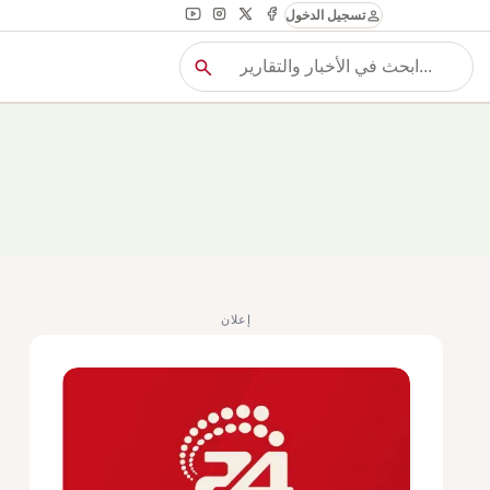
person
تسجيل الدخول
search
بح
بحث
إعلان