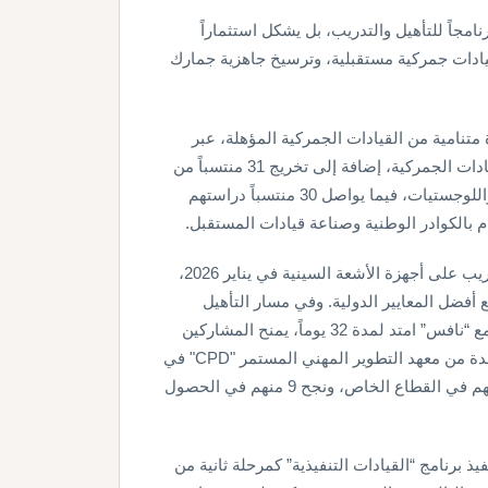
وحة، لا يقتصر “مسار 33” على كونه برنامجاً للتأهيل والتدريب، بل يشكل استثماراً
قيادات جمركية مستقبلية، وترسيخ جاهزية جمارك
202، نجح “مسار 33” في بناء قاعدة متنامية من القيادات الجمركية المؤهلة، عبر
برامج قيادية وأكاديمية متخصصة أسهمت في تأهيل 102 من القيادات الجمركية، إضافة إلى تخريج 31 منتسباً من
برامج البكالوريوس والماجستير في التجارة العالمية والجمارك واللوجستيات، فيما يواصل 30 منتسباً دراستهم
 بالكوادر الوطنية وصناعة قيادات المستقبل.
كما عززت جمارك دبي هذه الجهود بإطلاق برنامج متخصص للتدريب على أجهزة الأشعة السينية في يناير 2026،
فضل المعايير الدولية. وفي مسار التأهيل
المهني بالقطاع اللوجستي، نفذت جمارك دبي برنامجاً بالتعاون مع “نافس” امتد لمدة 32 يوماً، يمنح المشاركين
شهادة “أخصائي معتمد في العمليات الجمركية والتجارية” المعتمدة من معهد التطوير المهني المستمر "CPD" في
المملكة المتحدة، حيث استفاد منه 14 مشاركاً تم تدريبهم وتأهيلهم في القطاع الخاص، ونجح 9 منهم في الحصول
 برنامج “القيادات التنفيذية” كمرحلة ثانية من