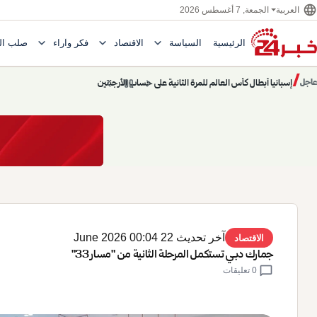
language
الجمعة, 7 أغسطس 2026
العربية
expand_more
expand_more
expand_more
الرئيسية
السياسة
الاقتصاد
فكر وآراء
صلب ال
Toggle submenu for السياسة
Toggle submenu for الاقتصاد
e submenu for
/
chevron_left
pause
chevron_right
حديث الساعة: سيناريوهات قادمة 745
عاجل
حديث الساعة
آخر تحديث 22 June 2026 00:04
الاقتصاد
جمارك دبـي تستكمل المرحلة الثانية من "مسار 33"
chat_bubble
0 تعليقات