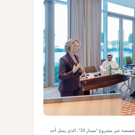
تواصل جمارك دبي ترسيخ ريادتها في بناء الكفاءات الوطنية المتخصصة عبر مشروع “مسار 33”، الذي يمثل أحد