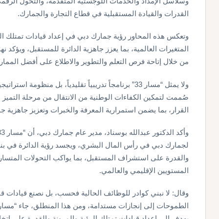
وسلاسل الإمداد والخدمات اللوجستية المتقدمة، والتحول الرقمي
القدرات والقيادة المستقبلية في قطاع التجارة والجمارك.
وتعكس هذه المحاور رؤية جمارك دبي في إعداد قيادات تمتلك ا
المتغيرات العالمية، بما يعزز جاهزية الدائرة للمستقبل، ويؤكد ن
من خلال إتاحة فرص التعلم والتطوير والاطلاع على أفضل الممار
ولا يمثل “مسار 33” برنامجاً تدريبياً تقليدياً، بل منظوم
صُممت لتمكين الكفاءات الوطنية من الانتقال من مرحلة التميز
القرار، بما يضمن استمرارية المعرفة والخبرات وتعزيز جاهزية 
لجمارك دبي في رأس المال البشري، ويجسد رؤية الدائرة في بناء
والقدرة على استشراف المستقبل، بما يواكب التحولات المتسار
المستويين الإقليمي والعالمي.
وقال: لا نبني كوادر للوظائف الحالية فحسب، بل نصنع قيادات ق
يهدف إلى إعداد قيادات تمتلك الرؤية والمرونة والقدرة على اتخاذ