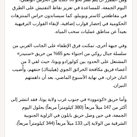
اليوم الجمعة، للمساعدة في تعزيز نقاط التفتيش على الطرق
في مقاطعتي كاستر وبويبلو، كما سيساندون حراس المنتزهات
الحكومية في إحضار قوارب إضافية، لإبقاء القوارب الترفيهية
بعيداً عن مناطق عمليات سحب المياه.
وفي جبهة أخرى، تمكنت فرق الإطفاء على الجانب الغربي من
سلسلة جبال روكي من احتواء نحو 65% من حريق «سنيدر»
المشتعل على الحدود بين كولورادو ويوتا، حيث لقي 3 من
أعضاء فريق مكافحة الحرائق الجوي (هيليتاك) حتفهم، وأُصيب
اثنان خران، في نهاية الأسبوع الماضي، بعد أن داهمتهم
النيران.
وأما حريق «كوتنوود» في جنوب غرب ولاية يوتا، فقد انتشر إلى
أكثر من 147 ميلاً مربعاً (380 كيلومتراً مربعاً) بحلول اليوم
الجمعة، في حين وصل حريق بابلون في الزاوية الجنوبية
الشرقية من الولاية إلى 133 ميلاً مربعاً (344 كيلومتراً مربعاً).