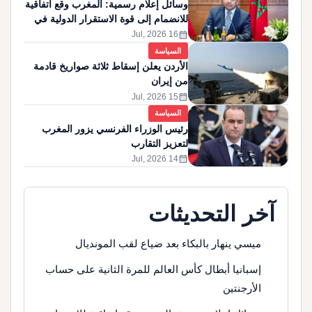
وسائل إعلام رسمية: المغرب وقع اتفاقية
للانضمام إلى قوة الاستقرار الدولية في
غزة
calendar_month
16 Jul, 2026
السياسة
الأردن يعلن إسقاط ثلاثة صواريخ قادمة
من إيران
calendar_month
15 Jul, 2026
السياسة
رئيس الوزراء الفرنسي يزور المغرب
لتعزيز التقارب
calendar_month
14 Jul, 2026
آخر التحديثات
ميسي ينهار بالبكاء بعد ضياع لقب المونديال
إسبانيا أبطال كأس العالم للمرة الثانية على حساب
الأرجنتين