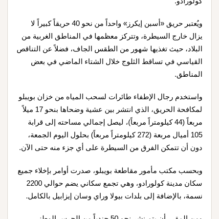
كولورادو.
ويُعتبر حريق «أسبن إيكرز» واحداً من نحو 40 حريقاً كبيراً لا
يزال خارج السيطرة، وتتركز معظمها في المناطق الغربية من
البلاد، حيث تغذيها شهور من الطقس الجاف، فضلاً عن التناقص
القياسي في تساقط الثلوج خلال الشتاء الماضي في بعض
المناطق.
واستخدم رجال الإطفاء طائرات لسحب المياه من خزان بويبلو
لمكافحة الحريق، الذي انتشر بين عشية وضحاها بنحو 17 ميلاً
مربعاً (44 كيلومتراً مربعاً)، ليصل إجمالي مساحته إلى قرابة
105 أميال مربعة (272 كيلومتراً مربعاً) بحلول اليوم الجمعة،
دون أن تتمكن الفرق من السيطرة على أي جزء منه حتى الآن.
وبحسب مكتب مأمور مقاطعة بويبلو، صدرت أوامر بإخلاء جميع
سكان مدينة كولورادو، وهي تجمع سكاني يضم حوالي 2200
نسمة، بالإضافة إلى بلدات بيولا وراي وسان إيزابيل بالكامل.
ومن المقرر أن يتم نشر نحو 50 جندياً من الحرس الوطني،