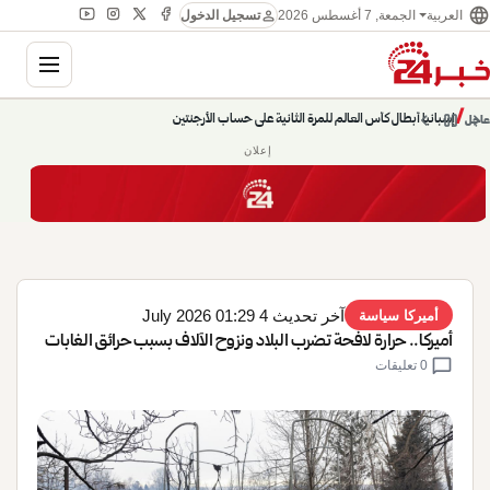
language
person
الجمعة, 7 أغسطس 2026
العربية
تسجيل الدخول
gation
إسبانيا أبطال كأس العالم للمرة الثانية على حساب الأرجنتين
chevron_left
pause
/
chevron_right
عاجل
حديث الساعة: سيناريوهات قادمة 745
إعلان
آخر تحديث 4 July 2026 01:29
أميركا سياسة
أميركا.. حرارة لافحة تضرب البلاد ونزوح الآلاف بسبب حرائق الغابات
chat_bubble
0 تعليقات