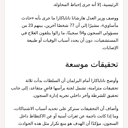
الرئيسية، إلا أنه جرى إحباط المحاولة.
ووصف وزير العدل هارشانا ناناياكارا ما جرى بأنه «حادث
مأساوي»، مشيرًا إلى أن 77 شخصًا آخرين، بينهم 23 من
مسؤولي السجون و54 سجينًا، ما زالوا يتلقون العلاج في
المستشفيات، دون أن يحدد أسباب الوفيات أو طبيعة
الإصابات.
تحقيقات موسعة
وأوضح ناناياكارا أمام البرلمان أن السلطات بدأت ثلاثة
تحقيقات متزامنة، تشمل لجنة يرأسها قاضٍ متقاعد، إلى جانب
تحقيق للشرطة وآخر داخلي تجريه إدارة السجون.
وأضاف أن التحقيقات ستركز على تحديد أسباب الاشتباكات،
وما إذا كانت ناجمة عن ثغرات أمنية أو عن الاكتظاظ داخل
السجون، مؤكدًا أن الهدف هو منع تكرار مثل هذه الحوادث