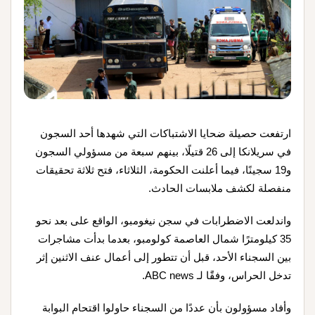
ارتفعت حصيلة ضحايا الاشتباكات التي شهدها أحد السجون
في سريلانكا إلى 26 قتيلًا، بينهم سبعة من مسؤولي السجون
و19 سجينًا، فيما أعلنت الحكومة، الثلاثاء، فتح ثلاثة تحقيقات
منفصلة لكشف ملابسات الحادث.
واندلعت الاضطرابات في سجن نيغومبو، الواقع على بعد نحو
35 كيلومترًا شمال العاصمة كولومبو، بعدما بدأت مشاجرات
بين السجناء الأحد، قبل أن تتطور إلى أعمال عنف الاثنين إثر
تدخل الحراس، وفقًَا لـ ABC news.
وأفاد مسؤولون بأن عددًا من السجناء حاولوا اقتحام البوابة