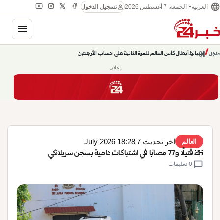
language
person
الجمعة, 7 أغسطس 2026
العربية
تسجيل الدخول
gation
إسبانيا أبطال كأس العالم للمرة الثانية على حساب الأرجنتين
chevron_left
pause
/
chevron_right
عاجل
حديث الساعة: سيناريوهات قادمة 745
إعلان
آخر تحديث 7 July 2026 18:28
العالم
26 قتيلًا و77 مصابًا في اشتباكات دامية بسجن سريلانكي
chat_bubble
0 تعليقات