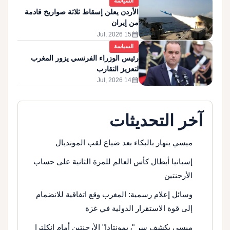
السياسة
الأردن يعلن إسقاط ثلاثة صواريخ قادمة
من إيران
calendar_month
15 Jul, 2026
السياسة
رئيس الوزراء الفرنسي يزور المغرب
لتعزيز التقارب
calendar_month
14 Jul, 2026
آخر التحديثات
ميسي ينهار بالبكاء بعد ضياع لقب المونديال
إسبانيا أبطال كأس العالم للمرة الثانية على حساب
الأرجنتين
وسائل إعلام رسمية: المغرب وقع اتفاقية للانضمام
إلى قوة الاستقرار الدولية في غزة
ميسي يكشف سر "ريمونتادا" الأرجنتين أمام إنكلترا