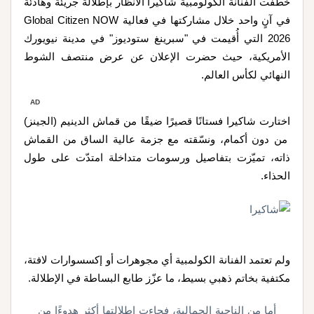
خطفت الفنانة الكولومبية شاكيرا الأنظار بإطلالة جريئة وهادئة
في آنٍ واحد خلال مشاركتها في فعالية
Global Citizen NOW
2026
التي أُقيمت في "سبرينغ ستوديوز" في مدينة نيويورك
الأمريكية، حيث حضرت الإعلان عن عرض منتصف الشوط
النهائي لكأس العالم
.
AD
اختارت شاكيرا فستانًا قصيرًا ضيقًا من قماش الدينيم (الجينز)
من دون أكمام، ونسّقته مع جزمة عالية الساق من القماش
ذاته، تميّزت بتفاصيل ورسومات متداخلة امتدّت على طول
الحذاء
.
ولم تعتمد الفنانة الكولمبية أي مجوهرات أو إكسسوارات لافتة،
مكتفية بخاتم ذهبي بسيط، ما عزّز طابع البساطة في الإطلالة
.
أما من الناحية الجمالية، فجاءت إطلالتها أكثر هدوءًا من