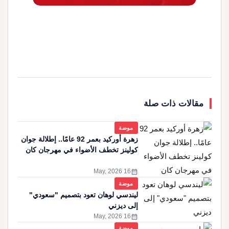
مقالات ذات صلة
موضة
زهرة أوركيد بعمر 92 عامًا.. إطلالة جوان
كولينز تخطف الأضواء في مهرجان كان
calendar_month
16 May, 2026
موضة
ليندسي لوهان تعود بتصميم "سعودي"
إلى ديزني
calendar_month
16 May, 2026
موضة