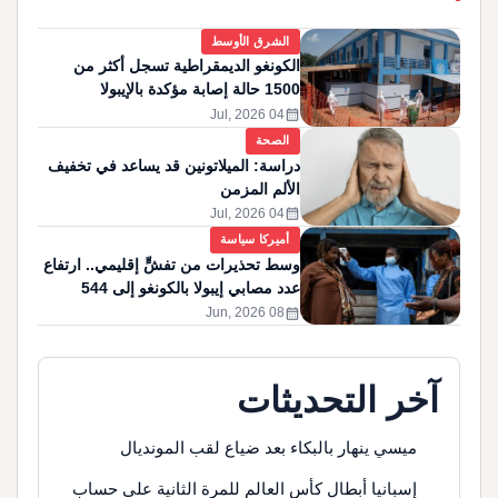
الشرق الأوسط
الكونغو الديمقراطية تسجل أكثر من
1500 حالة إصابة مؤكدة بالإيبولا
calendar_month
04 Jul, 2026
الصحة
دراسة: الميلاتونين قد يساعد في تخفيف
الألم المزمن
calendar_month
04 Jul, 2026
أميركا سياسة
وسط تحذيرات من تفشٍّ إقليمي.. ارتفاع
عدد مصابي إيبولا بالكونغو إلى 544
calendar_month
08 Jun, 2026
آخر التحديثات
ميسي ينهار بالبكاء بعد ضياع لقب المونديال
إسبانيا أبطال كأس العالم للمرة الثانية على حساب