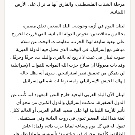
مرحلة الشتات الفلسطيني، والفارق أنها ما تزال على الأرض
اللبنانية.
لبنان اليوم في أزمة وجودية.. البلد الصغير، تعلق مصيره
بحالتين متناقضتين: تخوض الدولة اللبنانية، التي قررت الخروج
على تبعية سابقة لهذا الحزب، مفاوضات البحث عن سلام
مباشر مع إسرائيل، في الوقت الذي تحتل فيه الدولة العبرية
جنوب لبنان في عبث لا تاريخ له بالقرى والبلدات، حرقًا وجرفًا..
وقد بات معروفًا أن سلاح حزب الله المواجه للقوات الإسرائيلية
لن يتمكن من تحقيق نصر استراتيجي، سوى أنه يظل حالة
إنهاك للجيش الإسرائيلي ولمستوطنات شمالي إسرائيل.
لبنان الآن البلد العربي الوحيد خارج النص المعهود لما كُتب عن
الدول الصغيرة.. تمكنت إسرائيل والدول الكبرى من محو أي
تأثير للأزمة اللبنانية لها على صعيد العالم العربي أو العالم ككل.
لعنة هذا البلد الصغير تدوي في روحه الذاتية وفي مستقبله،
تقول له في كل يوم وساعة لماذا خرب ذاته، ولماذا عاش
الطائفية كأقوى محرك في حياته منذ تأسيسه، ولماذا ظل على