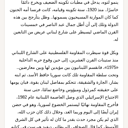
ينمو لتوه، يدخل في مطبات تكوينه الضعيف ويخرج دائمًا
خاسرًا.. منذ 1920، سنة تكوينه وقيامه، كانت فرنسا أمه الحنون
كما كان الموارنة المسيحيون يسمونها.. وظل يتأرجح بين هذه
الدولة وتلك إلى أن أطل جمال عبد الناصر في خمسينات
القرن الماضي ليسيطر على شارع لبناني عريض من التابعين
له.
وبكل قوة سيطرت المقاومة الفلسطينية على الشارع اللبناني
منذ ستينات القرن العشرين، إلى حين وقوع حربه الداخلية
«1975»، فانقسم اللبنانيون بين مؤيدين لها وبين معارضين..
وتحت سلطة المقاومة تلك كانت سوريا حافظ الأسد، ثم ابنه
بشار، الجارة والشقيقة، تتحكم بمفاصل لبنان بقوة، فبان يومها
على حقيقته كمرذول وميؤوس وخاضع تمامًا، حتى سنة
الاجتياح الإسرائيلي الذي وصل العاصمة اللبنانية عام 1982،
فأخرج المقاومة نهائيًا ليستمر الخضوع لسوريا، وهو في حضن
إيران أيضًا إلى اليوم وربما الغد، وخلال ذلك كان حزب الله،
الذي لم يكن مجرد حدث بقدر ما كان له تأثير في كل الشرق
الأوسط، كما قال الصحافي البريطاني ديفيد هيرست في كتابه