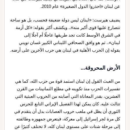
عن لبنان «احذروا الدول الصغيرة» عام 2010.
يضيف هيرست: «لبنان ليس دولة ضعيفة فحسب، بل هو ساحة
تتصارع عليها قوى أكبر منه».. ويكشف أكثر بقوله: «كل أزمة
في الشرق الأوسط كانت تجد طريقها عاجلًا أم آجلًا إلى
لبنان».. ثم هو وافق الصحافي اللبناني الكبير غسان تويني
بقوله إن الحرب الأهلية في لبنان هي حرب الآخرين على أرضه.
الأرض المحروقة...
من العبث القول إن لبنان استمد قوة من حزب الله، كما هي
تفسيرات الحزب منذ تكوينه في مطلع الثمانينات من القرن
العشرين، بقدر المعاناة التي أصابته من الحروب العبثية التي
تتالت عليه. كان يمكن لهذا الفصيل الإيراني التابع للحرس
الثوري أن يظل في ملعب حروب العصابات بدل أن يتقدم في
كل مرة لجر إسرائيل إلى معركة، فيتعرض جمهوره وطائفته
إلى مرحلة شتات على مستوى لبنان كله، لا تختلف كثيرًا عن