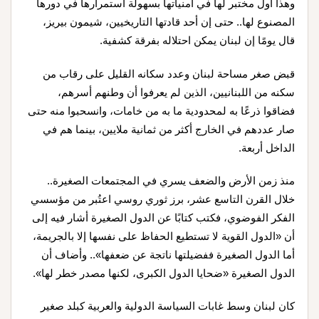
وهذا أول مختبر لها في أمنياتها بسهولة استمرارها في دورها
المصنوع لها.. حتى إن أحد قادتها التاريخيين، شيمون بيريز،
قال يومًا إن لبنان يمكن احتلاله بفرقة كشفية.
قبض صغر مساحة لبنان وعدد سكانه القليل على رقاب من
سكنه من اللبنانيين، الذين لم يعرفوا أن وطنهم أسرهم،
فضاقوا ذرعًا به لمحدودية ما به من خامات، وانسحبوا منه حتى
صار عددهم في الخارج أكثر من ثمانية ملايين، بينما هم في
الداخل أربعة.
منذ زمن الأرض والضعف يسري في المجتمعات الصغيرة..
خلال القرن التاسع عشر، برز ثوري روسي اعتُبر من مؤسسي
الفكر الفوضوي، فكتب كتابًا عن الدول الصغيرة أشار فيه إلى
أن «الدول القوية لا تستطيع الحفاظ على نفسها إلا بالجريمة،
أما الدول الصغيرة ففضيلتها ناتجة عن ضعفها».. وأضاف أن
الدول الصغيرة «ضحايا الدول الكبرى، لكنها مصدر خطر لها».
كان لبنان وسط غابات السياسة الدولية والعربية كبلد صغير