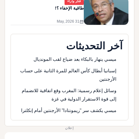
فكر وآراء
طاقية الإخفاء ؟!
calendar_month
31 May, 2026
آخر التحديثات
ميسي ينهار بالبكاء بعد ضياع لقب المونديال
إسبانيا أبطال كأس العالم للمرة الثانية على حساب
الأرجنتين
وسائل إعلام رسمية: المغرب وقع اتفاقية للانضمام
إلى قوة الاستقرار الدولية في غزة
ميسي يكشف سر "ريمونتادا" الأرجنتين أمام إنكلترا
إعلان