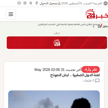
language
person
السبت, 8 أغسطس 2026
العربية
تسجيل الدخول
gation
chevron_left
pause
/
chevron_right
حديث الساعة: سيناريوهات قادمة 745
عاجل
إعلان
آخر تحديث 31 May 2026 02:06
فكر وآراء
لعنة الدول الصغيرة .. لبنان النموذج
chat_bubble
0 تعليقات