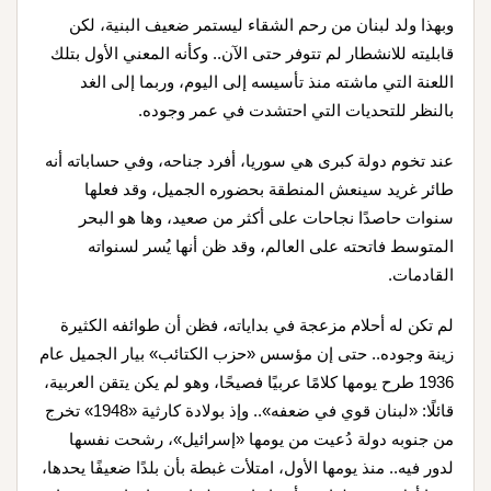
وبهذا ولد لبنان من رحم الشقاء ليستمر ضعيف البنية، لكن
قابليته للانشطار لم تتوفر حتى الآن.. وكأنه المعني الأول بتلك
اللعنة التي ماشته منذ تأسيسه إلى اليوم، وربما إلى الغد
بالنظر للتحديات التي احتشدت في عمر وجوده.
عند تخوم دولة كبرى هي سوريا، أفرد جناحه، وفي حساباته أنه
طائر غريد سينعش المنطقة بحضوره الجميل، وقد فعلها
سنوات حاصدًا نجاحات على أكثر من صعيد، وها هو البحر
المتوسط فاتحته على العالم، وقد ظن أنها يُسر لسنواته
القادمات.
لم تكن له أحلام مزعجة في بداياته، فظن أن طوائفه الكثيرة
زينة وجوده.. حتى إن مؤسس «حزب الكتائب» بيار الجميل عام
1936 طرح يومها كلامًا عربيًا فصيحًا، وهو لم يكن يتقن العربية،
قائلًا: «لبنان قوي في ضعفه».. وإذ بولادة كارثية «1948» تخرج
من جنوبه دولة دُعيت من يومها «إسرائيل»، رشحت نفسها
لدور فيه.. منذ يومها الأول، امتلأت غبطة بأن بلدًا ضعيفًا يحدها،