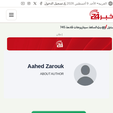
language
person
العربية
الأحد, 9 أغسطس 2026
تسجيل الدخول
ation
chevron_left
pause
/
chevron_right
حديث الساعة: سيناريوهات قادمة 745
عاجل
إعلان
Aahed Zarouk
ABOUT AUTHOR