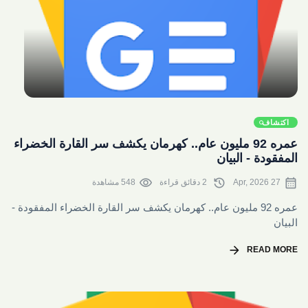
share
اكتشاف
عمره 92 مليون عام.. كهرمان يكشف سر القارة الخضراء
المفقودة - البيان
visibility
history
calendar_month
27 Apr, 2026
2 دقائق قراءة
548 مشاهدة
عمره 92 مليون عام.. كهرمان يكشف سر القارة الخضراء المفقودة -
البيان
arrow_forward
READ MORE