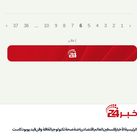
›
37
36
...
10
9
8
7
6
5
4
3
2
1
‹
إعلان
الرئيسية
الأخبار
فلسطين
العالم
اقتصاد
رياضة
صحة
تكنولوجيا
ثقافة وفن
فيديو
بودكاست