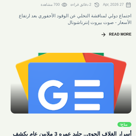
visibility
history
calendar_month
27 Apr, 2026
2 دقائق قراءة
700 مشاهدة
اجتماع دولي لمناقشة التخلي عن الوقود الأحفوري بعد ارتفاع
الأسعار - صوت بيروت إنترناشونال
arrow_forward
READ MORE
share
مناخ
أسرار الغلاف الجوي.. جليد عمره 3 ملايين عام يكشف