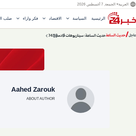
language
العربية
الجمعة, 7 أغسطس 2026
expand_more
expand_more
expand_more
الرئيسية
السياسة
الاقتصاد
فكر وآراء
صلب ال
Toggle submenu for السياسة
Toggle submenu for الاقتصاد
e submenu for
/
chevron_left
pause
chevron_right
حديث الساعة: سيناريوهات قادمة 745
عاجل
حديث الساعة
Aahed Zarouk
ABOUT AUTHOR