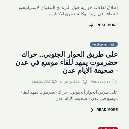
إطلاق لقاءات حوارية حول البرنامج التنفيذي لاستراتيجية
النظافة في إربد - وكالة عمون الاخبارية
arrow_forward
READ MORE
لقاءات حوارية
على طريق الحوار الجنوبي.. حراك
حضرموت يمهد للقاء موسع في عدن
- صحيفة الأيام عدن
visibility
history
calendar_month
27 Apr, 2026
1 دقائق قراءة
662 مشاهدة
على طريق الحوار الجنوبي.. حراك حضرموت يمهد للقاء
موسع في عدن - صحيفة الأيام عدن
arrow_forward
READ MORE