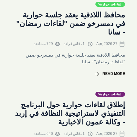
لقاءات حوارية
محافظ اللاذقية يعقد جلسة حوارية
في دمسرخو ضمن "لقاءات رمضان"
- سانا
visibility
history
calendar_month
27 Apr, 2026
1 دقائق قراءة
729 مشاهدة
محافظ اللاذقية يعقد جلسة حوارية في دمسرخو ضمن
"لقاءات رمضان" - سانا
arrow_forward
READ MORE
لقاءات حوارية
إطلاق لقاءات حوارية حول البرنامج
التنفيذي لاستراتيجية النظافة في إربد
- وكالة عمون الاخبارية
visibility
history
calendar_month
27 Apr, 2026
1 دقائق قراءة
646 مشاهدة