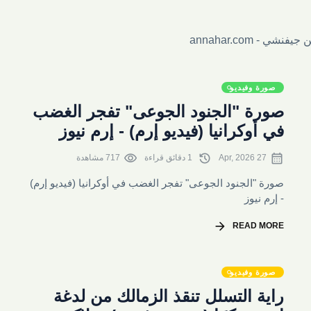
- annahar.com
صورة وفيديو
صورة "الجنود الجوعى" تفجر الغضب
في أوكرانيا (فيديو إرم) - إرم نيوز
visibility
history
calendar_month
27 Apr, 2026
1 دقائق قراءة
717 مشاهدة
صورة "الجنود الجوعى" تفجر الغضب في أوكرانيا (فيديو إرم)
- إرم نيوز
arrow_forward
READ MORE
صورة وفيديو
راية التسلل تنقذ الزمالك من لدغة