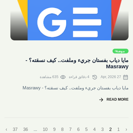
share
موضة
مايا دياب بفستان جريء وملفت.. كيف نسقته؟ -
Masrawy
visibility
history
calendar_month
27 Apr, 2026
4 دقائق قراءة
635 مشاهدة
مايا دياب بفستان جريء وملفت.. كيف نسقته؟ - Masrawy
arrow_forward
READ MORE
›
37
36
...
10
9
8
7
6
5
4
3
2
1
‹