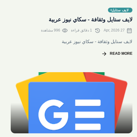
share
لايف ستايل
لايف ستايل وثقافة - سكاي نيوز عربية
visibility
history
calendar_month
27 Apr, 2026
1 دقائق قراءة
996 مشاهدة
لايف ستايل وثقافة - سكاي نيوز عربية
arrow_forward
READ MORE