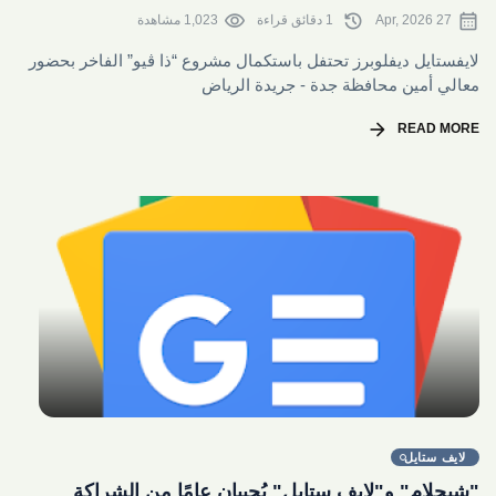
visibility
history
calendar_month
27 Apr, 2026
1 دقائق قراءة
1,023 مشاهدة
لايفستايل ديفلوبرز تحتفل باستكمال مشروع “ذا ڤيو” الفاخر بحضور
معالي أمين محافظة جدة - جريدة الرياض
arrow_forward
READ MORE
share
لايف ستايل
"شيجلام" و"لايف ستايل" يُحييان عامًا من الشراكة