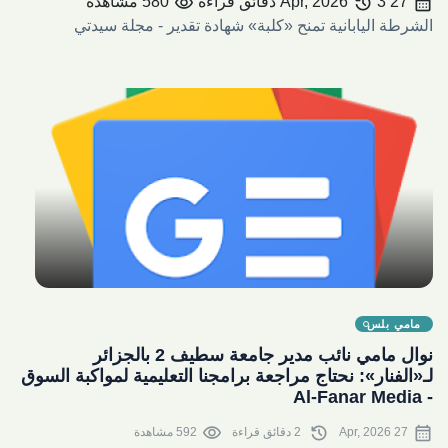
visibility
history
calendar_month
27 Apr, 2026
3 دقائق قراءة
580 مشاهدة
الشرطة اليابانية تمنح «كلبة» شهادة تقدير - مجلة سيدتي
share
مامي بلس
نوال مامي نائب مدير جامعة سطيف 2 بالجزائر
لـ«الفنار»: نحتاج مراجعة برامجنا التعليمية لمواكبة السوق
- Al-Fanar Media
visibility
history
calendar_month
27 Apr, 2026
2 دقائق قراءة
592 مشاهدة