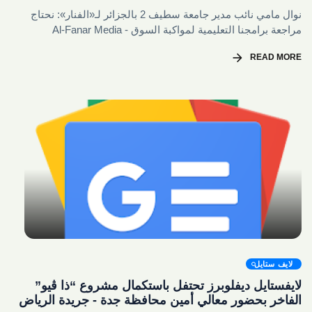
نوال مامي نائب مدير جامعة سطيف 2 بالجزائر لـ«الفنار»: نحتاج
مراجعة برامجنا التعليمية لمواكبة السوق - Al-Fanar Media
arrow_forward
READ MORE
share
لايف ستايل
لايفستايل ديفلوبرز تحتفل باستكمال مشروع “ذا ڤيو”
الفاخر بحضور معالي أمين محافظة جدة - جريدة الرياض