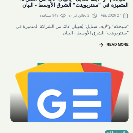
المتميزة في "سنتربوينت" الشرق الأوسط - البيان
visibility
history
calendar_month
27 Apr, 2026
2 دقائق قراءة
949 مشاهدة
"شيجلام" و"لايف ستايل" يُحييان عامًا من الشراكة المتميزة في
"سنتربوينت" الشرق الأوسط - البيان
arrow_forward
READ MORE
share
لايف ستايل