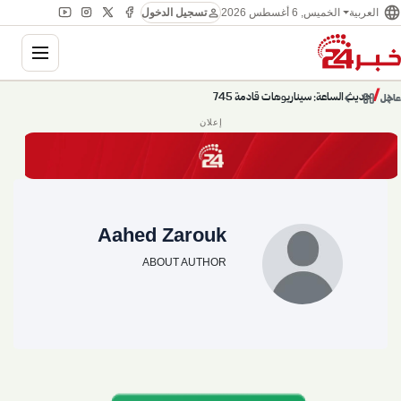
language
person
العربية
الخميس, 6 أغسطس 2026
تسجيل الدخول
ation
chevron_left
pause
/
chevron_right
حديث الساعة: سيناريوهات قادمة 745
عاجل
إعلان
Aahed Zarouk
ABOUT AUTHOR