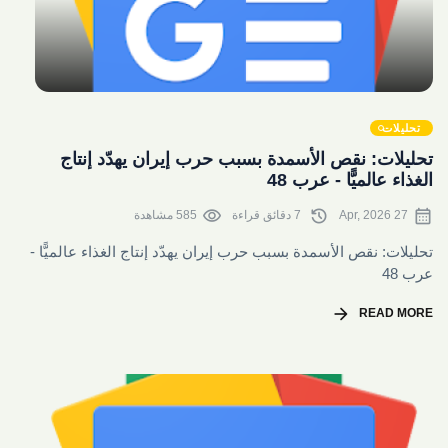
share
تحليلات
تحليلات: نقص الأسمدة بسبب حرب إيران يهدّد إنتاج
الغذاء عالميًّا - عرب 48
visibility
history
calendar_month
27 Apr, 2026
7 دقائق قراءة
585 مشاهدة
تحليلات: نقص الأسمدة بسبب حرب إيران يهدّد إنتاج الغذاء عالميًّا -
عرب 48
arrow_forward
READ MORE