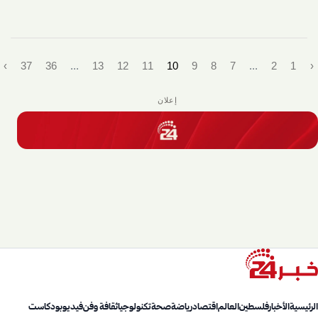
›
37
36
...
13
12
11
10
9
8
7
...
2
1
‹
إعلان
الرئيسية
الأخبار
فلسطين
العالم
اقتصاد
رياضة
صحة
تكنولوجيا
ثقافة وفن
فيديو
بودكاست