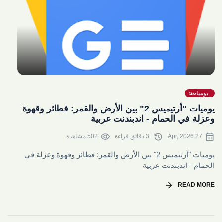
share
يوميات
يوميات "أرتيميس 2" بين الأرض والقمر: فطائر وقهوة
وعزلة في الحمام - اندبندنت عربية
visibility
history
calendar_month
27 Apr, 2026
3 دقائق قراءة
502 مشاهدة
يوميات "أرتيميس 2" بين الأرض والقمر: فطائر وقهوة وعزلة في
الحمام - اندبندنت عربية
arrow_forward
READ MORE