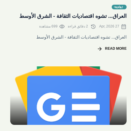
share
ثقافة
العراق... تشوه اقتصاديات الثقافة - الشرق الأوسط
visibility
history
calendar_month
27 Apr, 2026
2 دقائق قراءة
699 مشاهدة
العراق... تشوه اقتصاديات الثقافة - الشرق الأوسط
arrow_forward
READ MORE
share