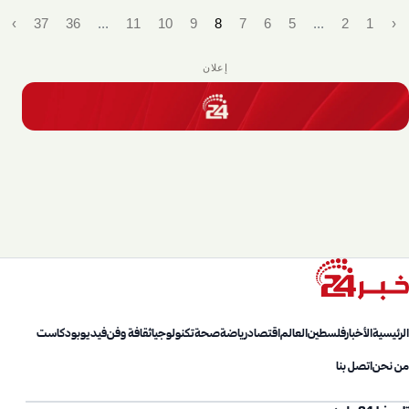
›
37
36
...
11
10
9
8
7
6
5
...
2
1
‹
إعلان
الرئيسية
الأخبار
فلسطين
العالم
اقتصاد
رياضة
صحة
تكنولوجيا
ثقافة وفن
فيديو
بودكاست
من نحن
اتصل بنا