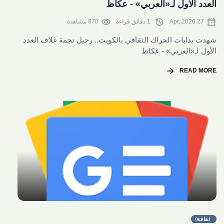
العدد الأول لـ«العربي» - عكاظ
visibility
history
calendar_month
27 Apr, 2026
1 دقائق قراءة
870 مشاهدة
شهدت بدايات الحراك الثقافي بالكويت.. رحيل نجمة غلاف العدد
الأول لـ«العربي» - عكاظ
arrow_forward
READ MORE
share
ثقافة