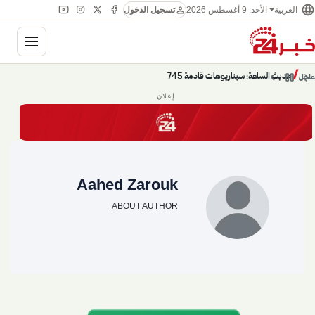
language
person
العربية
الأحد, 9 أغسطس 2026
تسجيل الدخول
ation
chevron_left
pause
/
chevron_right
حديث الساعة: سيناريوهات قادمة 745
عاجل
إعلان
Aahed Zarouk
ABOUT AUTHOR