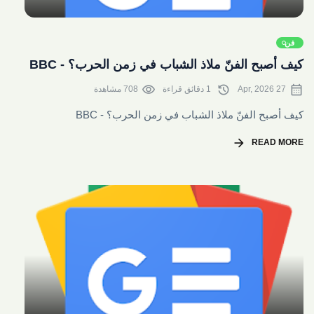
share
فن
كيف أصبح الفنّ ملاذ الشباب في زمن الحرب؟ - BBC
visibility
history
calendar_month
27 Apr, 2026
1 دقائق قراءة
708 مشاهدة
كيف أصبح الفنّ ملاذ الشباب في زمن الحرب؟ - BBC
arrow_forward
READ MORE