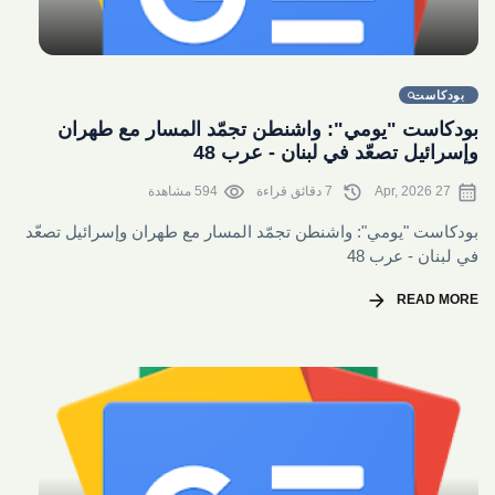
share
بودكاست
بودكاست "يومي": واشنطن تجمّد المسار مع طهران
وإسرائيل تصعّد في لبنان - عرب 48
visibility
history
calendar_month
27 Apr, 2026
7 دقائق قراءة
594 مشاهدة
بودكاست "يومي": واشنطن تجمّد المسار مع طهران وإسرائيل تصعّد
في لبنان - عرب 48
arrow_forward
READ MORE