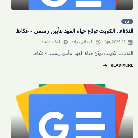
share
فن
الثلاثاء.. الكويت تودّع حياة الفهد بتأبين رسمي - عكاظ
visibility
history
calendar_month
27 Apr, 2026
1 دقائق قراءة
641 مشاهدة
الثلاثاء.. الكويت تودّع حياة الفهد بتأبين رسمي - عكاظ
arrow_forward
READ MORE