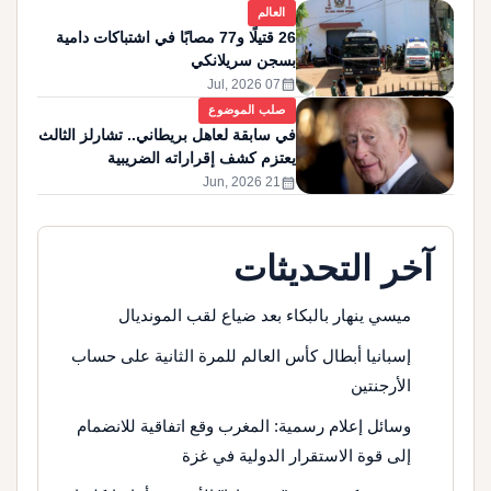
العالم
26 قتيلًا و77 مصابًا في اشتباكات دامية
بسجن سريلانكي
calendar_month
07 Jul, 2026
صلب الموضوع
في سابقة لعاهل بريطاني.. تشارلز الثالث
يعتزم كشف إقراراته الضريبية
calendar_month
21 Jun, 2026
آخر التحديثات
ميسي ينهار بالبكاء بعد ضياع لقب المونديال
إسبانيا أبطال كأس العالم للمرة الثانية على حساب
الأرجنتين
وسائل إعلام رسمية: المغرب وقع اتفاقية للانضمام
إلى قوة الاستقرار الدولية في غزة