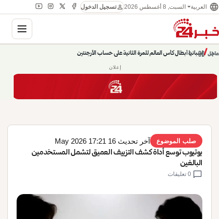
language
person
السبت, 8 أغسطس 2026
العربية
تسجيل الدخول
gation
إسبانيا أبطال كأس العالم للمرة الثانية على حساب الأرجنتين
chevron_left
pause
/
chevron_right
عاجل
حديث الساعة: سيناريوهات قادمة 745
إعلان
آخر تحديث 16 May 2026 17:21
صلب الموضوع
يوتيوب توسع أداة كشف التزييف العميق لتشمل المستخدمين
البالغين
chat_bubble
0 تعليقات