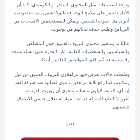
وتوجد استثناءات مثل المحتوى الساخر أو الكوميدي، كما أن
الأداة تقتصر على ملامح الوجه فقط ولا تشمل سمات تعريفية
أخرى مثل صوت الشخص. ويمكن للمستخدمين الانسحاب من
البرنامج وطلب حذف بياناتهم من يوتيوب.
غالبًا ما يتمحور محتوى التزييف العميق حول المشاهير
والسياسيين والشخصيات العامة، لكن القدرة على إنشاء نسخة
رقمية مقنعة تُثير قلق المواطنين العاديين أيضًا.
وسُجلت حالات تعرض فيها مراهقون للتزييف العميق من قبل
زملائهم، كما رفع ثلاثة مراهقين دعوى قضائية ضد شركة إكس
إيه آي، التابعة لإيلون ماسك، بدعوى أن روبوت الدردشة
"غروك" التابع للشركة قد أنشأ مواد استغلال جنسي للأطفال
تتضمنهم.
إعلان