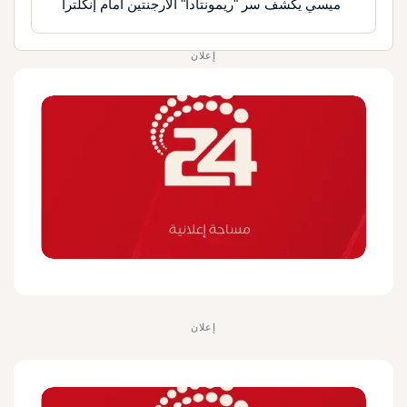
ميسي يكشف سر "ريمونتادا" الأرجنتين أمام إنكلترا
إعلان
إعلان