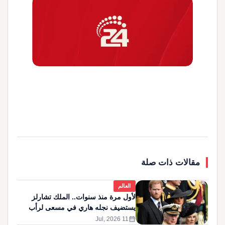
مقالات ذات صلة
العالم
لأول مرة منذ سنوات.. الملك تشارلز
يستضيف نجله هاري في مسعى لرأب
الصدع
calendar_month
11 Jul, 2026