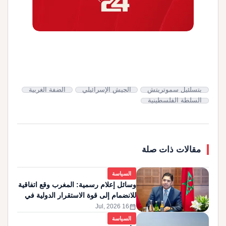
بتسلئيل سموتريتش
الجيش الإسرائيلي
الضفة الغربية
السلطة الفلسطينية
مقالات ذات صلة
السياسة
وسائل إعلام رسمية: المغرب وقع اتفاقية
للانضمام إلى قوة الاستقرار الدولية في
غزة
calendar_month
16 Jul, 2026
السياسة