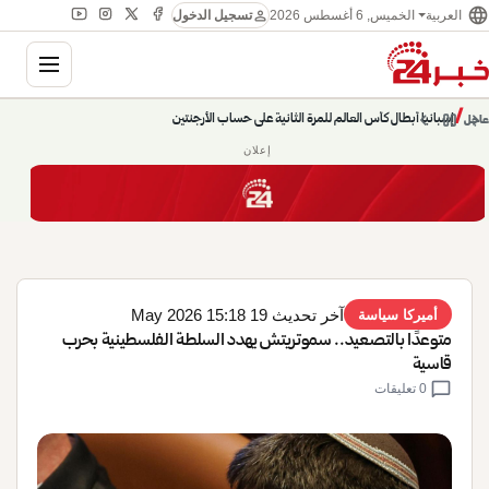
language
person
الخميس, 6 أغسطس 2026
العربية
تسجيل الدخول
gation
chevron_left
pause
/
chevron_right
حديث الساعة: سيناريوهات قادمة 745
عاجل
إعلان
آخر تحديث 19 May 2026 15:18
أميركا سياسة
متوعدًا بالتصعيد.. سموتريتش يهدد السلطة الفلسطينية بحرب
قاسية
chat_bubble
0 تعليقات