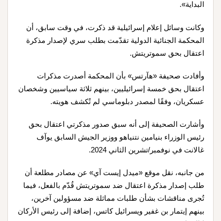
البداية».
وكانت وسائل إعلام إسرائيلية قد ذكرت، في وقت سابق، أن
المحكمة الجنائية الدولية تقدّمت بطلب سري لإصدار مذكرة
اعتقال بحق سموتريتش
.
وأفادت صحيفة «هآرتس» بأن المحكمة أصدرت مذكرات
اعتقال بحق خمسة إسرائيليين، بينهم ثلاثة سياسيين وشخصان
عسكريان، وفقًا لمصدر دبلوماسي لم تُكشف هويته
.
وأشارت الصحيفة إلى أنه سبق صدور مذكرتي اعتقال بحق
رئيس الوزراء بنيامين نتنياهو ووزير الجيش السابق يوآف
غالانت في نوفمبر/تشرين الثاني 2024
.
من جانبه، نقل موقع «ميدل إيست آي» عن مصادر مطلعة أن
طلب إصدار مذكرة اعتقال ضد سموتريتش قُدّم بالفعل، فيما
تُجرى مناقشات بشأن طلبات مماثلة ضد مسؤولين آخرين،
بينهم إيتمار بن غفير ويسرائيل كاتس، إضافة إلى رئيس الأركان