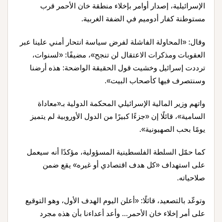
الإسرائيلية، إصدار أوامر بإخلاء منطقة خان الأحمر قرب
مستوطنة كفار أدوميم في الضفة الغربية
.
وقال: «المحاولة الفاشلة لفرض سياسة انتحار أمني علينا عبر
العقوبات ومذكرات الاعتقال لن تنجح»، مضيفًا: «لسنوات،
ترددت إسرائيل وخشيت قول الحقيقة الواضحة: هذه أرضنا
وسنتصرف فيها كأصحاب البيت».
واتهم وزير المالية الإسرائيلي المحكمة الدولية بـ«معاداة
السامية»، قائلًا إن «جزءًا كبيرًا من الدول الأوروبية لم يتميز
يومًا بحب الصهيونية».
كما حمّل السلطة الفلسطينية المسؤولية، مؤكدًا أنه سيعمل
على استهداف «كل هدف اقتصادي أو غيره» يقع ضمن
صلاحياته
.
وتوعّد بالتصعيد، قائلًا: «أعلن اليوم الهدف الأول، وهو التوقيع
على أمر إخلاء خان الأحمر... وأعد أعداءنا بأن هذه مجرد