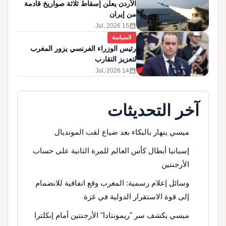
الأردن يعلن إسقاط ثلاثة صواريخ قادمة
من إيران
calendar_month
15 Jul, 2026
السياسة
رئيس الوزراء الفرنسي يزور المغرب
لتعزيز التقارب
calendar_month
14 Jul, 2026
آخر التحديثات
ميسي ينهار بالبكاء بعد ضياع لقب المونديال
إسبانيا أبطال كأس العالم للمرة الثانية على حساب
الأرجنتين
وسائل إعلام رسمية: المغرب وقع اتفاقية للانضمام
إلى قوة الاستقرار الدولية في غزة
ميسي يكشف سر "ريمونتادا" الأرجنتين أمام إنكلترا