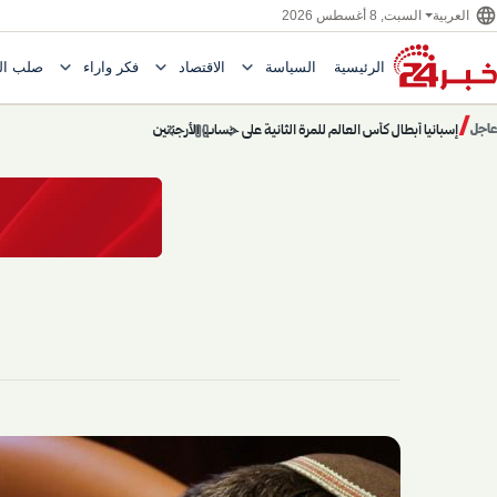
language
العربية
السبت, 8 أغسطس 2026
expand_more
expand_more
expand_more
الرئيسية
السياسة
الاقتصاد
فكر وآراء
صلب ال
Toggle submenu for السياسة
Toggle submenu for الاقتصاد
e submenu for
/
chevron_left
pause
chevron_right
إسبانيا أبطال كأس العالم للمرة الثانية على حساب الأرجنتين
عاجل