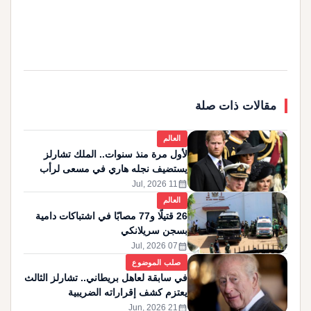
مقالات ذات صلة
العالم
لأول مرة منذ سنوات.. الملك تشارلز
يستضيف نجله هاري في مسعى لرأب
الصدع
calendar_month
11 Jul, 2026
العالم
26 قتيلًا و77 مصابًا في اشتباكات دامية
بسجن سريلانكي
calendar_month
07 Jul, 2026
صلب الموضوع
في سابقة لعاهل بريطاني.. تشارلز الثالث
يعتزم كشف إقراراته الضريبية
calendar_month
21 Jun, 2026