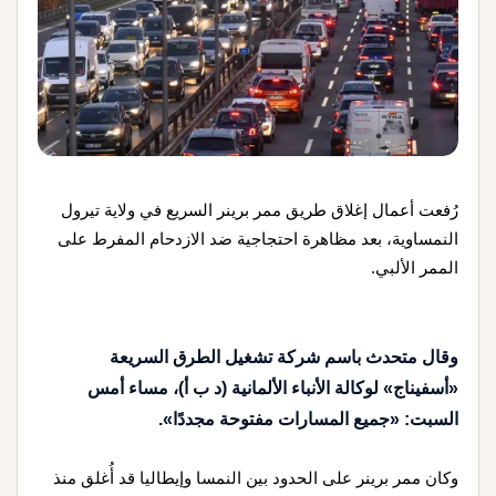
رُفعت أعمال إغلاق طريق ممر برينر السريع في ولاية تيرول
النمساوية، بعد مظاهرة احتجاجية ضد الازدحام المفرط على
الممر الألبي.
وقال متحدث باسم شركة تشغيل الطرق السريعة
«أسفيناج» لوكالة الأنباء الألمانية (د ب أ)، مساء أمس
السبت: «جميع المسارات مفتوحة مجددًا».
وكان ممر برينر على الحدود بين النمسا وإيطاليا قد أُغلق منذ