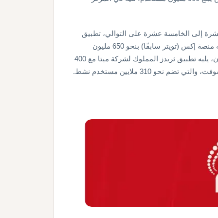
عشرة إلى الخامسة عشرة على التوالي، تطبيق
"Douyin" الصيني بعدد مستخدمين يبلغ 755 مليون مستخدم، يليه منصة إكس (تويتر سابقًا) بنحو 650 مليون
مستخدم، وتطبيق بينترست بعدد مستخدمين يصل إلى 578 مليون، يليه تطبيق ثريدز المملوك لشركة ميتا مع 400
حو 310 ملايين مستخدم نشط.