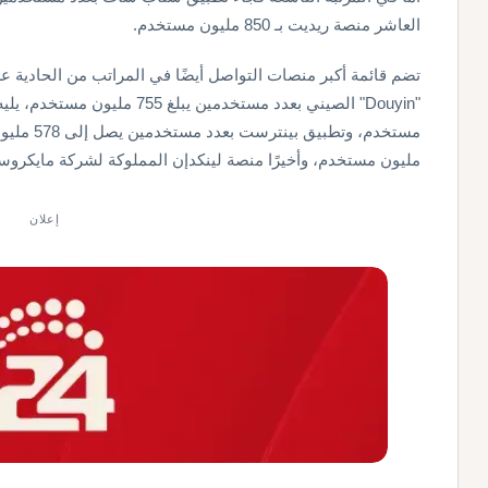
العاشر منصة ريديت بـ 850 مليون مستخدم.
تضم قائمة أكبر منصات التواصل أيضًا في المراتب من الحادية 
مليون مستخدم، وأخيرًا منصة لينكدإن المملوكة لشركة مايكروسوفت، والتي تضم ن
إعلان