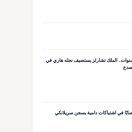
نوات.. الملك تشارلز يستضيف نجله هاري في
صدع