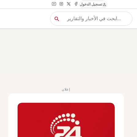
person
تسجيل الدخول
search
بح
بحث
إعلان