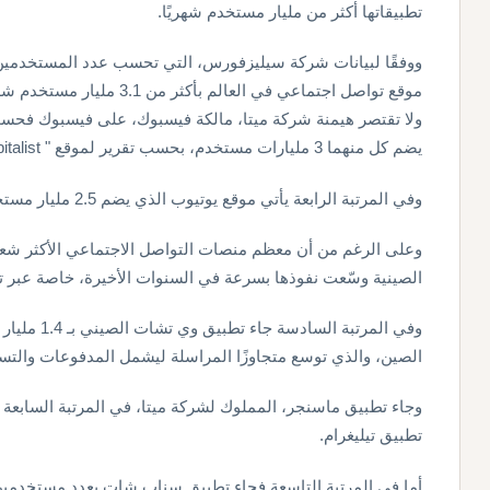
تطبيقاتها أكثر من مليار مستخدم شهريًا.
ووفقًا لبيانات شركة سيليزفورس، التي تحسب عدد المستخدمين 
موقع تواصل اجتماعي في العالم بأكثر من 3.1 مليار مستخدم شهريًا، وهو ما يعادل نحو 40% من سكان العالم.
ولا تقتصر هيمنة شركة ميتا، مالكة فيسبوك، على فيسبوك فحسب
يضم كل منهما 3 مليارات مستخدم، بحسب تقرير لموقع " Visual Capitalist"، اطلعت عليه "العربية Business".
وفي المرتبة الرابعة يأتي موقع يوتيوب الذي يضم 2.5 مليار مستخدم، يليه تطبيق تيك توك بملياري مستخدم.
وعلى الرغم من أن معظم منصات التواصل الاجتماعي الأكثر شعبية
الصينية وسّعت نفوذها بسرعة في السنوات الأخيرة، خاصة عبر ت
وفي المرتبة 
الصين، والذي توسع متجاوزًا المراسلة ليشمل المدفوعات والتسو
وجاء تطبيق ماسنجر، المملوك لشركة ميتا، في المرتبة السابعة 
تطبيق تيليغرام.