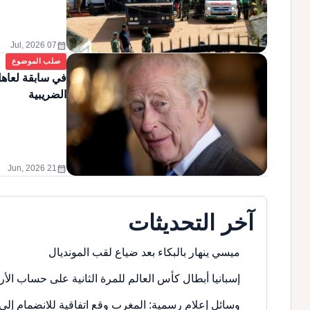
calendar_month
07 Jul, 2026
صلب الموضوع
في سابقة لعاهل
الضريبية
calendar_month
21 Jun, 2026
آخر التحديثات
ميسي ينهار بالبكاء بعد ضياع لقب المونديال
إسبانيا أبطال كأس العالم للمرة الثانية على حساب الأر
وسائل إعلام رسمية: المغرب وقع اتفاقية للانضمام إلى 