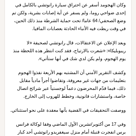
وكان الهجومد أسفر عن احتراق سيارة رانوتشي بالكامل في
إحدى ضواحي روما، ولم يسفر عن أية إصابات بشرية، ولكن تم
وضع الصحفي/ 64 عاما/ تحت حماية الشرطة منذ ذلك الحين،
في وقت ربطت فيه الأنباء الحادثة بعصابات المافيا.
وبعد الإعلان عن الاعتقالات، قال رانوتشي لصحيفة «لا
ريبوبليكا»: «شعرت بالارتياح، فقد كنت انتظر هذه اللحظة منذ
يوم الهجوم، ولم يكن لدي شك في أنها ستأتي».
وكشف التقرير الأمني أن المشتبه بهم الأربعة نفذوا الهجوم
بتعليمات من جهات غير معروفة، وتقاضوا أجراً مادياً مقابل
ذلك، فيما قدّم المحرضون دعماً لوجستياً عبر شرائح اتصال
خاصة، واستشارات قانونية، وخطط للهروب إلى الخارج.
ووصفت التحقيقات في القضية بأنها معقدة على نحو استثنائي.
وفي 17 من أكتوبر/تشرين الأول الماضي وفقا لوكالة فرانس
برس انفجرت قنبلة أمام منزل سيغفريدو رانوتشي أحد كبار