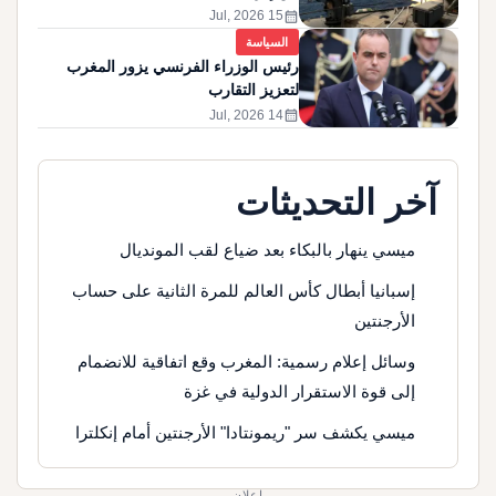
calendar_month
15 Jul, 2026
السياسة
رئيس الوزراء الفرنسي يزور المغرب
لتعزيز التقارب
calendar_month
14 Jul, 2026
آخر التحديثات
ميسي ينهار بالبكاء بعد ضياع لقب المونديال
إسبانيا أبطال كأس العالم للمرة الثانية على حساب
الأرجنتين
وسائل إعلام رسمية: المغرب وقع اتفاقية للانضمام
إلى قوة الاستقرار الدولية في غزة
ميسي يكشف سر "ريمونتادا" الأرجنتين أمام إنكلترا
إعلان