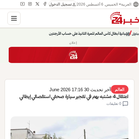
language
person
الخميس, 6 أغسطس 2026
العربية
تسجيل الدخول
gation
إسبانيا أبطال كأس العالم للمرة الثانية على حساب الأرجنتين
chevron_left
pause
/
chevron_right
عاجل
حديث الساعة: سيناريوهات قادمة 745
إعلان
آخر تحديث 30 June 2026 17:16
العالم
اعتقال 4 مشتبه بهم في تفجير سيارة صحفي استقصائي إيطالي
chat_bubble
0 تعليقات