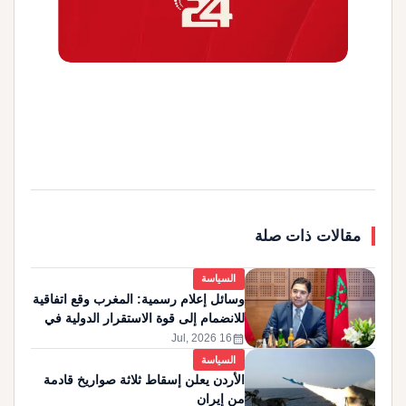
مقالات ذات صلة
السياسة
وسائل إعلام رسمية: المغرب وقع اتفاقية
للانضمام إلى قوة الاستقرار الدولية في
غزة
calendar_month
16 Jul, 2026
السياسة
الأردن يعلن إسقاط ثلاثة صواريخ قادمة
من إيران