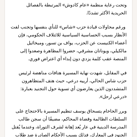
وتحت رعاية منظمة «عام كادوش» المرتبطة بالفصائل
الحريدية الأكثر تشددًا.
ورغم محاولات قيادة حزب «شاس» للنأي بنفسها وتجنب لفت
الأنظار بسبب الحساسية السياسية للائتلاف الحكومي، فإن
أعضاء الكنيست عن الحزب، يواف بن تسور، وميخائيل
مالكيلي، ويوناتان مشرقي، حضروا المظاهرة وصعدوا إلى
المنصة عقب كلمة يزدي دون إبداء أي اعتراض فوري.
في المقابل، شهدت نهاية المسيرة هتافات مناهضة لرئيس
حزب شاس الحالي، أرييه درعي، حيث هتف المتظاهرون
المتشددون الذين يعارضون أي تسوية حول التجنيد بعبارة:
«درعي ارحل».
وبرر الحاخام يتسحاق يوسف تنظيم المسيرة بالاحتجاج على
السلطات الظالمة وقضاة المحاكم، مضيفًا أن سجن طالب
المدرسة الدينية في عار يُعد إهانة لشرف التوراة، وعندما يُقتل
الجنود في المعارك، فذلك بسبب الأحكام الصادرة ضد طلاب