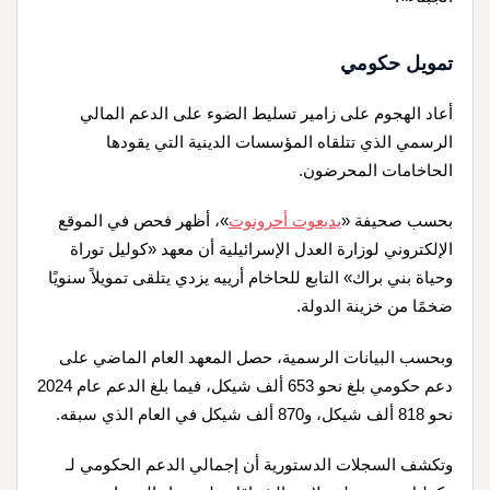
تمويل حكومي
أعاد الهجوم على زامير تسليط الضوء على الدعم المالي
الرسمي الذي تتلقاه المؤسسات الدينية التي يقودها
الحاخامات المحرضون.
بحسب صحيفة «
يديعوت أحرونوت
»، أظهر فحص في الموقع
الإلكتروني لوزارة العدل الإسرائيلية أن معهد «كوليل توراة
وحياة بني براك» التابع للحاخام أرييه يزدي يتلقى تمويلاً سنويًا
ضخمًا من خزينة الدولة.
وبحسب البيانات الرسمية، حصل المعهد العام الماضي على
دعم حكومي بلغ نحو 653 ألف شيكل، فيما بلغ الدعم عام 2024
نحو 818 ألف شيكل، و870 ألف شيكل في العام الذي سبقه.
وتكشف السجلات الدستورية أن إجمالي الدعم الحكومي لـ