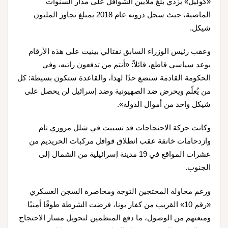
«كوليل» يزدي بلغ ملايين الشواقل على مدار السنوات
الماضية، حيث سجل ذروته عام 2018 بمبلغ تجاوز المليون
شيكل.
وعقب رئيس الوزراء السابق نفتالي بينيت على هذه الأرقام
بوعد سياسي قاطع، قائلاً: «أنتم من تدفعون راتبه، وفي
الحكومة القادمة سنضع حدًا لهذا، والقاعدة ستكون بسيطة: كل
من يُعلّم ويحرض ضد الصهيونية وضد إسرائيل لن يحصل على
شيكل واحد من أموال الدولة».
وكانت حركة الاحتجاجات قد تسببت في شلل مروري تام
وازدحامات خانقة عقب انطلاق قوافل مركبات الحريديم من
عشرات المواقع في 19 مدينة إسرائيلية من الشمال إلى
الجنوب.
ورغم محاولة المحتجين التوجه ومحاصرة السجن العسكري
«رقم 10» القريب من كفار يونا، فرضت الشرطة طوقًا أمنيًا
ومنعتهم من الوصول، ما دفع المنظمين لتحويل مسار الاحتجاج