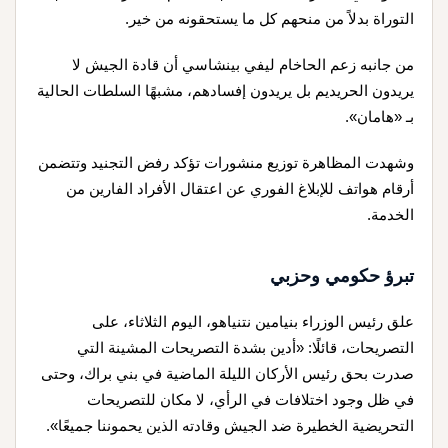
التوراة بدلاً من منحهم كل ما يستحقونه من خير.
من جانبه زعم الحاخام ليفي بينشاسي أن قادة الجيش لا
يريدون الحريديم بل يريدون إفسادهم، مشبهًا السلطات الحالية
بـ «هامان».
وشهدت المظاهرة توزيع منشورات تؤكد رفض التجنيد وتتضمن
أرقام هواتف للإبلاغ الفوري عن اعتقال الأفراد الفارين من
الخدمة.
تبرؤ حكومي وحزبي
علق رئيس الوزراء بنيامين نتنياهو، اليوم الثلاثاء، على
التصريحات، قائلًا: «أدين بشدة التصريحات المشينة التي
صدرت بحق رئيس الأركان الليلة الماضية في بني براك، وحتى
في ظل وجود اختلافات في الرأي، لا مكان للتصريحات
التحريضية الخطيرة ضد الجيش وقادته الذين يحموننا جميعًا».