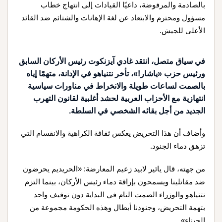
بالصادمة والمرفوضة، داعيًا القيادات إلى انتهاج خطاب
مسؤول ومحترم والابتعاد عن لغة الإهانات والشتائم ضد القائد
الأعلى للجيش.
في سياق متصل، انتقد غادي آيزنكوت رئيس الأركان السابق
ورئيس حزب «ياشار!»، تأخر نتنياهو في الإدانة، متهمًا إياه
بالصمت لساعات طويلة والانخراط في مناورات سياسية
انتهازية مع الأحزاب العربية لحشد أغلبية لقانون التهرب
الجديد من أجل بقائه الشخصي في السلطة.
وأضاف أن هذا التحريض يعكس ثقافة الكراهية والانقسام التي
تزهق دماء الجنود.
من جهته، قال يائير لابيد زعيم المعارضة: «الحريديم يحرضون
ضد مقاتلينا ويسمحون بإراقة دماء رئيس الأركان، بينما التزم
نتنياهو والوزراء الصمت التام في البداية دون توقيف واحد
بتهمة التحريض، وجنودنا أبطال وهذه الحكومة مجموعة من
الجبناء».