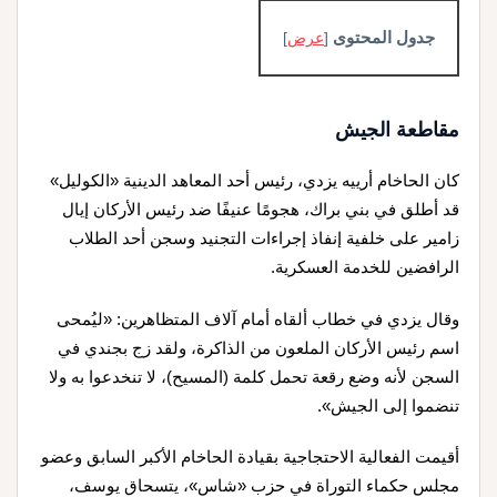
جدول المحتوى
[
عرض
]
مقاطعة الجيش
كان الحاخام أرييه يزدي، رئيس أحد المعاهد الدينية «الكوليل»
قد أطلق في بني براك، هجومًا عنيفًا ضد رئيس الأركان إيال
زامير على خلفية إنفاذ إجراءات التجنيد وسجن أحد الطلاب
الرافضين للخدمة العسكرية.
وقال يزدي في خطاب ألقاه أمام آلاف المتظاهرين: «ليُمحى
اسم رئيس الأركان الملعون من الذاكرة، ولقد زج بجندي في
السجن لأنه وضع رقعة تحمل كلمة (المسيح)، لا تنخدعوا به ولا
تنضموا إلى الجيش».
أقيمت الفعالية الاحتجاجية بقيادة الحاخام الأكبر السابق وعضو
مجلس حكماء التوراة في حزب «شاس»، يتسحاق يوسف،