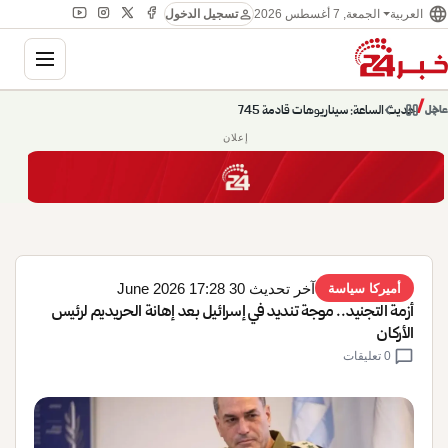
language
person
الجمعة, 7 أغسطس 2026
العربية
تسجيل الدخول
gation
chevron_left
pause
/
chevron_right
حديث الساعة: سيناريوهات قادمة 745
عاجل
إعلان
آخر تحديث 30 June 2026 17:28
أميركا سياسة
أزمة التجنيد.. موجة تنديد في إسرائيل بعد إهانة الحريديم لرئيس
الأركان
chat_bubble
0 تعليقات