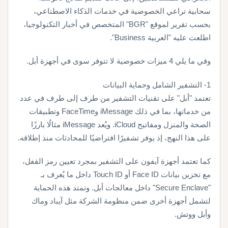
سحابية تراعي الخصوصية في خدمات الذكاء الاصطناعي،
بحسب تقرير لموقع "BGR" المتخصص في أخبار التكنولوجيا،
اطلعت عليه "العربية Business".
وفي ما يلي 4 ميزات خصوصية لا تتوفر سوى في أجهزة أبل.
1- التشفير الشامل وحماية البيانات
تعتمد "أبل" على تقنيات التشفير من طرف إلى طرف في عدد
من خدماتها، بما في ذلك iMessage وFaceTime وتطبيقات
الصحة والمنزل ومفاتيح iCloud. ويُعد iMessage مثالًا بارزًا
على هذا النهج، إذ يوفر تشفيرًا افتراضيًا للمحادثات منذ إطلاقه.
كما تعتمد أجهزة آيفون على التشفير بمجرد تعيين رمز القفل،
مع تخزين بيانات Face ID أو Touch ID داخل ما يُعرف بـ
"Secure Enclave" داخل معالجات أبل. وتمتد هذه الحماية
لتشمل أجهزة أخرى ضمن منظومة الشركة مثل آيباد وماك
وأبل ووتش.