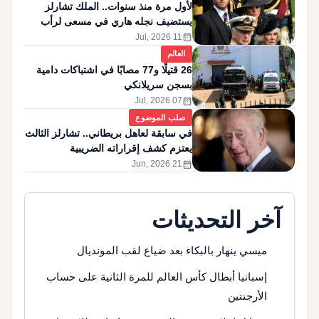
لأول مرة منذ سنوات.. الملك تشارلز
يستضيف نجله هاري في مسعى لرأب
الصدع
calendar_month
11 Jul, 2026
العالم
26 قتيلًا و77 مصابًا في اشتباكات دامية
بسجن سريلانكي
calendar_month
07 Jul, 2026
صلب الموضوع
في سابقة لعاهل بريطاني.. تشارلز الثالث
يعتزم كشف إقراراته الضريبية
calendar_month
21 Jun, 2026
آخر التحديثات
ميسي ينهار بالبكاء بعد ضياع لقب المونديال
إسبانيا أبطال كأس العالم للمرة الثانية على حساب
الأرجنتين