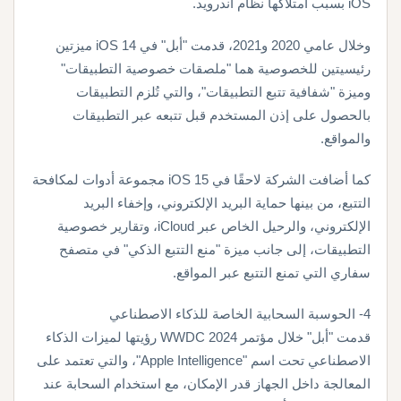
iOS بسبب امتلاكها نظام أندرويد.
وخلال عامي 2020 و2021، قدمت "أبل" في iOS 14 ميزتين
رئيسيتين للخصوصية هما "ملصقات خصوصية التطبيقات"
وميزة "شفافية تتبع التطبيقات"، والتي تُلزم التطبيقات
بالحصول على إذن المستخدم قبل تتبعه عبر التطبيقات
والمواقع.
كما أضافت الشركة لاحقًا في iOS 15 مجموعة أدوات لمكافحة
التتبع، من بينها حماية البريد الإلكتروني، وإخفاء البريد
الإلكتروني، والرحيل الخاص عبر iCloud، وتقارير خصوصية
التطبيقات، إلى جانب ميزة "منع التتبع الذكي" في متصفح
سفاري التي تمنع التتبع عبر المواقع.
4- الحوسبة السحابية الخاصة للذكاء الاصطناعي
قدمت "أبل" خلال مؤتمر WWDC 2024 رؤيتها لميزات الذكاء
الاصطناعي تحت اسم "Apple Intelligence"، والتي تعتمد على
المعالجة داخل الجهاز قدر الإمكان، مع استخدام السحابة عند