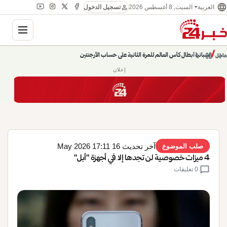
language
person
السبت, 8 أغسطس 2026
العربية
تسجيل الدخول
gation
chevron_left
pause
/
chevron_right
حديث الساعة: سيناريوهات قادمة 745
عاجل
إعلان
آخر تحديث 16 May 2026 17:11
صلب الموضوع
4 ميزات خصوصية لن تجدها إلا في أجهزة "أبل"
chat_bubble
0 تعليقات