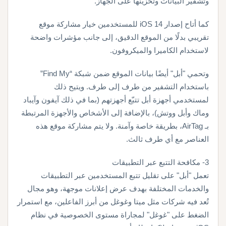
وتشفير البيانات وتخزينها على الجهاز.
كما أتاح إصدار iOS 14 للمستخدمين خيار مشاركة موقع
تقريبي بدلًا من الموقع الدقيق، إلى جانب مؤشرات واضحة
لاستخدام الكاميرا والميكروفون.
وتحمي "أبل" أيضًا بيانات الموقع ضمن شبكة “Find My”
باستخدام التشفير من طرف إلى طرف. ويتيح ذلك
لمستخدمي أجهزة أبل تتبّع أجهزتهم (بما في ذلك آيفون وآيباد
وماك وأبل ووتش)، بالإضافة إلى الأشخاص والأجهزة المرتبطة
بـ AirTag، بطريقة خاصة وآمنة. ولا يتم مشاركة موقع هذه
العناصر مع أي طرف ثالث.
3- مكافحة التتبع عبر التطبيقات
تعمل "أبل" على تقليل تتبع المستخدمين عبر التطبيقات
والخدمات المختلفة بهدف عرض إعلانات موجهة، وهو مجال
تُعد فيه شركات مثل ميتا وغوغل من أبرز الفاعلين، مع استمرار
الضغط على "غوغل" لمجاراة مستوى الخصوصية في نظام