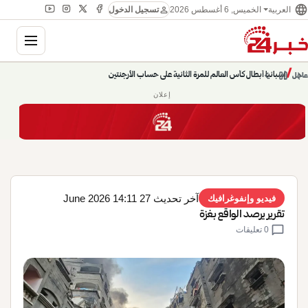
language
person
الخميس, 6 أغسطس 2026
العربية
تسجيل الدخول
gation
chevron_left
pause
/
chevron_right
إسبانيا أبطال كأس العالم للمرة الثانية على حساب الأرجنتين
عاجل
حديث الساعة: سيناريوهات قادمة 745
إعلان
آخر تحديث 27 June 2026 14:11
فيديو وإنفوغرافيك
تقرير يرصد الواقع بغزة
chat_bubble
0 تعليقات