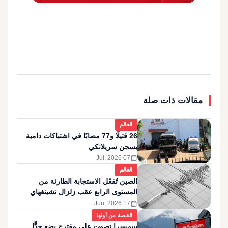
مقالات ذات صلة
العالم
26 قتيلًا و77 مصابًا في اشتباكات دامية
بسجن سريلانكي
calendar_month
07 Jul, 2026
العالم
الصين تُفعّل الاستجابة الطارئة من
المستوى الرابع عقب زلزال تشينغهاي
calendar_month
17 Jun, 2026
القصة من أولها
سويسرا تصوت على مقترح يضع حدًّا