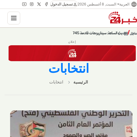
language
person
العربية
السبت, 8 أغسطس 2026
تسجيل الدخول
ation
chevron_left
pause
/
chevron_right
حديث الساعة: سيناريوهات قادمة 745
عاجل
إعلان
انتخابات
الرئيسية
انتخابات