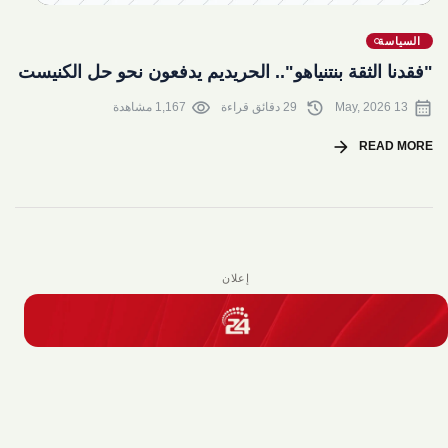
share
السياسة
"فقدنا الثقة بنتنياهو".. الحريديم يدفعون نحو حل الكنيست
visibility
history
calendar_month
13 May, 2026
29 دقائق قراءة
1,167 مشاهدة
arrow_forward
READ MORE
إعلان