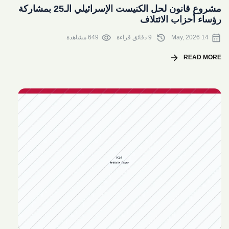
مشروع قانون لحل الكنيست الإسرائيلي الـ25 بمشاركة
رؤساء أحزاب الائتلاف
visibility
history
calendar_month
14 May, 2026
9 دقائق قراءة
649 مشاهدة
arrow_forward
READ MORE