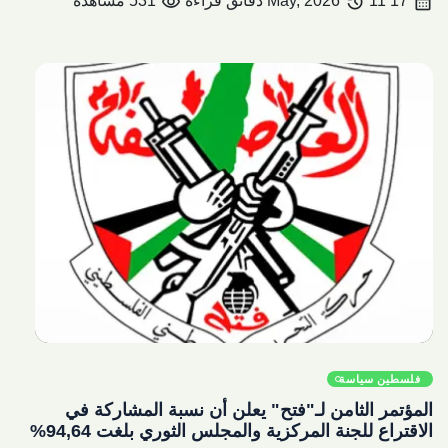
visibility
history
calendar_month
17 May, 2026
11 دقائق قراءة
531 مشاهدة
share
فلسطين سياسة
المؤتمر الثامن لـ"فتح" يعلن أن نسبة المشاركة في
الاقتراع للجنة المركزية والمجلس الثوري بلغت 94,64%