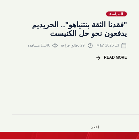
السياسة
"فقدنا الثقة بنتنياهو".. الحريديم
يدفعون نحو حل الكنيست
visibility
history
calendar_month
13 May, 2026
29 دقائق قراءة
1,146 مشاهدة
arrow_forward
READ MORE
إعلان