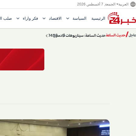
language
العربية
الجمعة, 7 أغسطس 2026
expand_more
expand_more
expand_more
الرئيسية
السياسة
الاقتصاد
فكر وآراء
صلب ال
Toggle submenu for السياسة
Toggle submenu for الاقتصاد
e submenu for
/
chevron_left
pause
chevron_right
حديث الساعة: سيناريوهات قادمة 745
عاجل
حديث الساعة