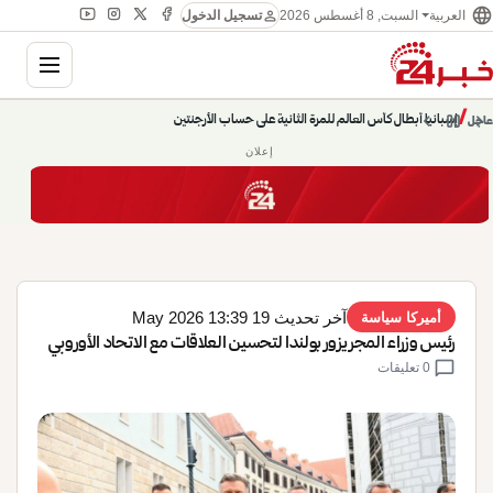
language
person
السبت, 8 أغسطس 2026
العربية
تسجيل الدخول
gation
إسبانيا أبطال كأس العالم للمرة الثانية على حساب الأرجنتين
chevron_left
pause
/
chevron_right
عاجل
حديث الساعة: سيناريوهات قادمة 745
إعلان
آخر تحديث 19 May 2026 13:39
أميركا سياسة
رئيس وزراء المجر يزور بولندا لتحسين العلاقات مع الاتحاد الأوروبي
chat_bubble
0 تعليقات