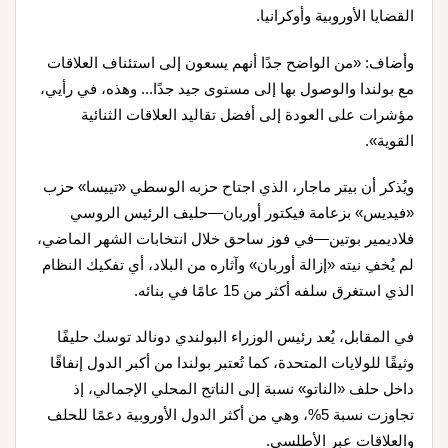
القضايا الأوروبية وأوكرانيا
.
وأضاف: «من الواضح جدًا أنهم يسعون إلى استئناف العلاقات
مع بولندا والوصول بها إلى مستوى جيد جدًا... وهذه، في رأيي،
مؤشرات على العودة إلى أفضل تقاليد العلاقات الثنائية
القوية».
ويُذكر أن بيتر ماجار، الذي اجتاح حزبه الوسطي «تييسا» حزب
«فيديس» بزعامة فيكتور أوربان—حليف الرئيس الروسي
فلاديمير بوتين—في فوز ساحق خلال انتخابات الشهر الماضي،
لم يُخفِ نيته «إزالة أوربان» وآثاره من البلاد، أي تفكيك النظام
الذي استغرق سلفه أكثر من 15 عامًا في بنائه
.
في المقابل، يُعد رئيس الوزراء البولندي دونالد توسك حليفًا
وثيقًا للولايات المتحدة، كما تُعتبر بولندا من أكبر الدول إنفاقًا
داخل حلف «الناتو» نسبة إلى الناتج المحلي الإجمالي، إذ
تجاوزت نسبة 5%، وهي من أكثر الدول الأوروبية دعمًا للحلف
والعلاقات عبر الأطلسي
.