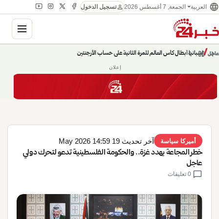
language
person
الجمعة, 7 أغسطس 2026
العربية
تسجيل الدخول
gation
chevron_left
pause
/
chevron_right
حديث الساعة: سيناريوهات قادمة 745
عاجل
إعلان
آخر تحديث 19 May 2026 14:59
أميركا سياسة
خطر المجاعة يهدد غزة.. والحكومة الفلسطينية تدعو لتحرك دولي
عاجل
chat_bubble
0 تعليقات