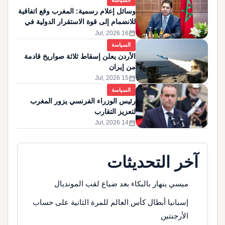
السياسة
وسائل إعلام رسمية: المغرب وقع اتفاقية
للانضمام إلى قوة الاستقرار الدولية في
غزة
calendar_month
16 Jul, 2026
السياسة
الأردن يعلن إسقاط ثلاثة صواريخ قادمة
من إيران
calendar_month
15 Jul, 2026
السياسة
رئيس الوزراء الفرنسي يزور المغرب
لتعزيز التقارب
calendar_month
14 Jul, 2026
آخر التحديثات
ميسي ينهار بالبكاء بعد ضياع لقب المونديال
إسبانيا أبطال كأس العالم للمرة الثانية على حساب
الأرجنتين