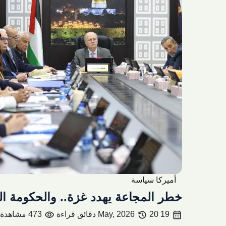
أميركا سياسة
خطر المجاعة يهدد غزة.. والحكومة ا
visibility
history
calendar_month
19 May, 2026
20 دقائق قراءة
473 مشاهدة