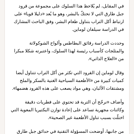
في المقابل، لم يُلاحظ هذا السلوك على مجموعة من قرود
جبل طارق التي لا تحتكّ بالبشر، وهو ما يُعد «دليلا قويا» على
ارتباط أكل التراب بتناول طعام البشر، وفق الباحث المشارك
في الدراسة سيلفان لوماين
.
وحددت الدراسة رقائق البطاطس وألواح الشوكولاتة
والمثلجات كأسباب رئيسة لهذا السلوك، واعتبرته شكلا مبكرا
من «العلاج الذاتي»
.
وقال لوماين إن القرود التي تكثر من أكل التراب تتناول أيضا
كميات كبيرة من «الأطعمة السياحية الغنية بالسكر والملح
ومشتقات الألبان، وهي مواد يصعب على هذه القرود هضمها».
وأضاف «نرجّح أن التربة قد تحتوي على فطريات دقيقة
وكائنات مجهرية تساعد على إعادة توازن البكتيريا المعوية التي
اختلّت بسبب تناول الأطعمة غير الصحية».
من جانبها، أوضحت المسؤولة التقنية في حدائق جبل طارق