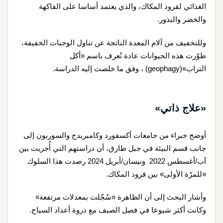
الغذائي لقرود المكاك، والذي يعتمد أساسا على الفاكهة
والخضر والبذور
.
وللتخفيف من آلام المعدة الناتجة عن تناول الوجبات الخفيفة،
طوّرت هذه الحيوانات عادة تُعرف باسم «أكل
التراب»
(geophagy)
، وفق ما خلصت إليه الدراسة
.
«علاج ذاتي»
أوضح خبراء من جامعات أكسفورد وكامبريدج والسوربون إلى
جانب قسم البيئة في جبل طارق، أن دراستهم التي أُجريت بين
آب/أغسطس 2022 ونيسان/أبريل 2024 رصدت هذا السلوك
«للمرّة الأولى» بين قرود المكاك
.
وأشار البحث إلى أن الظاهرة «سُجّلت بمعدلات مرتفعة»
وكانت أكثر شيوعا في فصل الصيف مع ذروة أعداد السياح
.