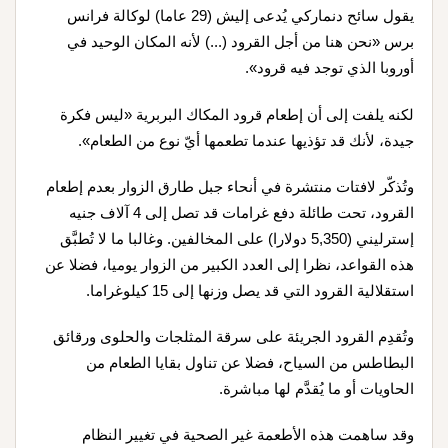
يقول سائح دنماركي يُدعى إليش (29 عاما) لوكالة فرانس
برس «نحن هنا من أجل القرود (...) لأنه المكان الوحيد في
أوروبا الذي توجد فيه قرود»
.
لكنه يلفت إلى أن إطعام قرود المكاك البربرية «ليس فكرة
جيدة، لأنك قد تؤذيها عندما تطعمها أيّ نوع من الطعام»
.
وتُذكّر لافتات منتشرة في أنحاء جبل طارق الزوار بعدم إطعام
القرود، تحت طائلة دفع غرامات قد تصل إلى 4 آلاف جنيه
إسترليني (5,350 دولارا) على المخالفين. وغالبا ما لا تُطبَّق
هذه القواعد، نظرا إلى العدد الكبير من الزوار يوميا، فضلا عن
استقلالية القرود التي قد يصل وزنها إلى 15 كيلوغراما
.
وتُقدِم القرود الجريئة على سرقة المثلجات والحلوى ورقائق
البطاطس من السياح، فضلا عن تناول بقايا الطعام من
الحاويات أو ما يُقدَّم لها مباشرة
.
وقد ساهمت هذه الأطعمة غير الصحية في تغيير النظام