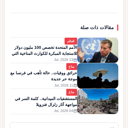
مقالات ذات صلة
العالم
الأمم المتحدة تخصص 100 مليون دولار
للاستجابة المبكرة للكوارث المناخية التي
قد تنجم عن عودة ظاهرة "نينيو"
calendar_month
13 Jul, 2026
مناخ
حرائق ووفيات.. حالة تأهب في فرنسا مع
موجة حر جديدة
calendar_month
11 Jul, 2026
مناخ
المستشفيات الميدانية.. كلمة السر في
مواجهة آثار زلزال فنزويلا
calendar_month
04 Jul, 2026