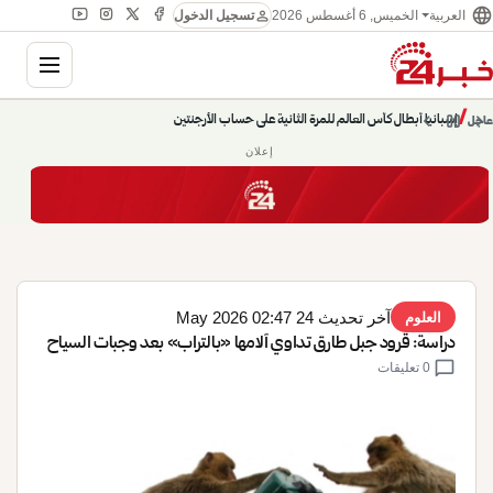
language
person
الخميس, 6 أغسطس 2026
العربية
تسجيل الدخول
gation
chevron_left
pause
/
chevron_right
حديث الساعة: سيناريوهات قادمة 745
عاجل
إعلان
آخر تحديث 24 May 2026 02:47
العلوم
دراسة: قرود جبل طارق تداوي آلامها «بالتراب» بعد وجبات السياح
chat_bubble
0 تعليقات