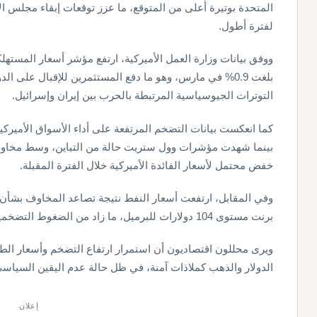
المتحدة بوتيرة أعلى من المتوقع، ما عزز توقعات إبقاء مجلس ال
لفترة أطول.
بلغت 0.9% في مارس، وهو ما دفع المستثمرين للإقبال على الدو
التوترات الجيوسياسية المرتبطة بالحرب بين إيران وإسرائيل.
كما انعكست بيانات التضخم المرتفعة على أداء الأسواق الأميرك
بينما شهدت مؤشرات وول ستريت حالة من التباين، وسط مخاوف
خفض محتمل لأسعار الفائدة الأميركية خلال الفترة المقبلة.
وفي المقابل، ارتفعت أسعار النفط نتيجة تصاعد المخاوف بشأن
برنت مستوى 104 دولارات للبرميل، ما زاد من الضغوط التضخمية على الأسواق العالمية.
ويرى محللون اقتصاديون أن استمرار ارتفاع التضخم وأسعار الطا
الدولار والذهب كملاذات آمنة، في ظل حالة عدم اليقين السياسي 
إعلان