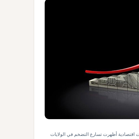
انات اقتصادية أظهرت تسارع التضخم في الولايات