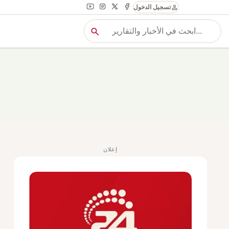
person
تسجيل الدخول
search
بح
بحث
إعلان