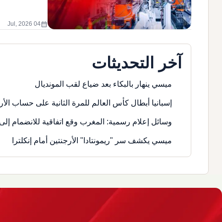
calendar_month
04 Jul, 2026
آخر التحديثات
ميسي ينهار بالبكاء بعد ضياع لقب المونديال
إسبانيا أبطال كأس العالم للمرة الثانية على حساب الأر
وسائل إعلام رسمية: المغرب وقع اتفاقية للانضمام إلى 
ميسي يكشف سر "ريمونتادا" الأرجنتين أمام إنكلترا