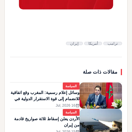
ترامب
أمريكا
إيران
مقالات ذات صلة
السياسة
وسائل إعلام رسمية: المغرب وقع اتفاقية
للانضمام إلى قوة الاستقرار الدولية في
غزة
calendar_month
16 Jul, 2026
السياسة
الأردن يعلن إسقاط ثلاثة صواريخ قادمة
من إيران
calendar_month
15 Jul, 2026