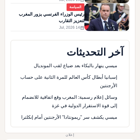
السياسة
رئيس الوزراء الفرنسي يزور المغرب
لتعزيز التقارب
calendar_month
14 Jul, 2026
آخر التحديثات
ميسي ينهار بالبكاء بعد ضياع لقب المونديال
إسبانيا أبطال كأس العالم للمرة الثانية على حساب
الأرجنتين
وسائل إعلام رسمية: المغرب وقع اتفاقية للانضمام
إلى قوة الاستقرار الدولية في غزة
ميسي يكشف سر "ريمونتادا" الأرجنتين أمام إنكلترا
إعلان