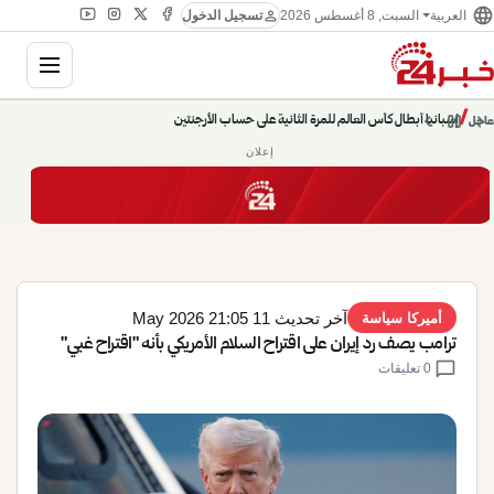
language
person
السبت, 8 أغسطس 2026
العربية
تسجيل الدخول
gation
chevron_left
pause
/
chevron_right
إسبانيا أبطال كأس العالم للمرة الثانية على حساب الأرجنتين
عاجل
إعلان
آخر تحديث 11 May 2026 21:05
أميركا سياسة
ترامب يصف رد إيران ​على اقتراح السلام ⁠الأمريكي بأنه "اقتراح ​غبي"
chat_bubble
0 تعليقات