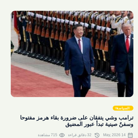
share
السياسة
ترامب وشي يتفقان على ضرورة بقاء هرمز مفتوحا
وسفنٌ صينية تبدأ عبور المضيق
visibility
history
calendar_month
14 May, 2026
32 دقائق قراءة
715 مشاهدة