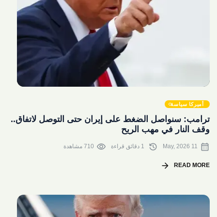
share
أميركا سياسة
ترامب: سنواصل الضغط على إيران حتى التوصل لاتفاق..
وقف النار في مهب الريح
visibility
history
calendar_month
11 May, 2026
1 دقائق قراءة
710 مشاهدة
arrow_forward
READ MORE