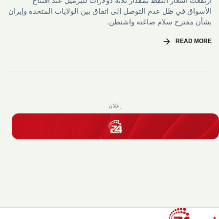
ارتفعت أسعار النفط بمقدار ثلاثة ⁠دولارات للبرميل عند افتتاح
الأسواق في ظل عدم التوصل إلى اتفاق بين الولايات المتحدة وإيران
بشأن ‌مقترح ‌سلام صاغته واشنطن.
arrow_forward
READ MORE
إعلان