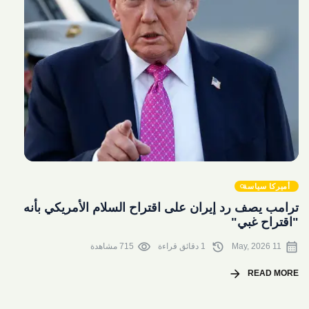
share
أميركا سياسة
ترامب يصف رد إيران ​على اقتراح السلام ⁠الأمريكي بأنه
"اقتراح ​غبي"
visibility
history
calendar_month
11 May, 2026
1 دقائق قراءة
715 مشاهدة
arrow_forward
READ MORE