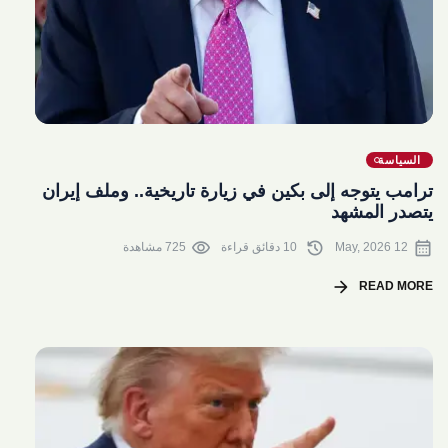
share
السياسة
ترامب يتوجه إلى بكين في زيارة تاريخية.. وملف إيران
يتصدر المشهد
visibility
history
calendar_month
12 May, 2026
10 دقائق قراءة
725 مشاهدة
arrow_forward
READ MORE