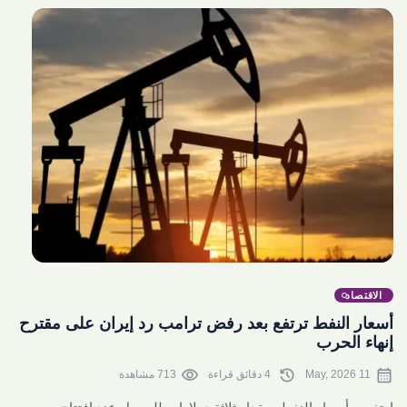
share
الاقتصاد
أسعار النفط ترتفع بعد رفض ترامب رد إيران على مقترح
إنهاء الحرب
visibility
history
calendar_month
11 May, 2026
4 دقائق قراءة
713 مشاهدة