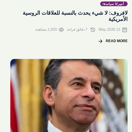
أميركا سياسة
لافروف: لا شيء يحدث بالنسبة للعلاقات الروسية
الأمريكية
visibility
history
calendar_month
13 May, 2026
7 دقائق قراءة
1,020 مشاهدة
arrow_forward
READ MORE