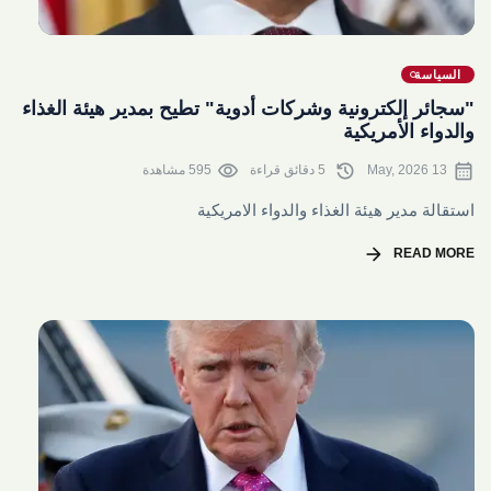
share
السياسة
"سجائر إلكترونية وشركات أدوية" تطيح بمدير هيئة الغذاء
والدواء الأمريكية
visibility
history
calendar_month
13 May, 2026
5 دقائق قراءة
595 مشاهدة
استقالة مدير هيئة الغذاء والدواء الامريكية
arrow_forward
READ MORE