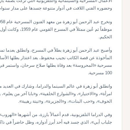
الأعمال المسرحية والسينمائية والتلفزيونية التي تركت بصمة بارزة
وحضوره الفني اللافت في أدوار متنوعة جسدها على مدار سنوات
موظفاً ثم عُين ممثلا
الحكيم.
وأصبح عبد الرحمن أبو زهرة بطلاً في المسرح، وانطلق بعدما تمت
المأخوذة عن قصة الكاتب نجيب محفوظ، بعد اعتذار بطلها الأ
مسرحية «المحروسة» بعد وفاة بطلها صلاح سرحان، واستمر ف
100 مسرحية.
وانطلق أبو زهرة في عالم السينما والدراما، وشارك في العديد من
امرأة»، و«الاختيار»، و«الشوارع الخلفية»، و«بابا آخر من يعلم»
الخوف»، و«حب البنات»، و«الجزيرة»، و«تيتة رهيبة».
وفي الدراما التلفزيونية، قدم أعمالاً بارزة، من أشهرها «الهر
جلباب أبي»، الذي جسد فيه أحد أبرز أدواره، وظل حاضراً في ذاك