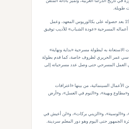
 في تاريخ الدراما العربية، وتميز بأدائه المتقن
 طويلة.
وتخرج عبد الرحمن أبو زهرة من معهد الفنون المسرحية عام 1958 بعد حصوله على بكالوريوس المعهد، وعمل
ً في المسرح القومي عام 1959، وكانت أول أعماله المسرحية «عودة الشباب» للأديب توفيق
 الاستعانة به لبطولة مسرحية «بداية ونهاية»
ساسي عمر الحريري لظروف خاصة، كما قدم بطولة
ي العمل المسرحي حتى وصل عدد مسرحياته إلى
 الأعمال السينمائية، من بينها «اعترافات
، و«مطاوع وبهية»، و«النوم في العسل»، و«أرض
وب»، و«الوسية»، و«الزيني بركات»، و«لن أعيش في
رة الجمهور حتى اليوم وهو دور المعلم سردينة.