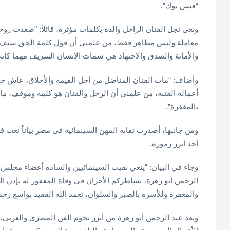
“فيس بوك”.
ونعى نجل الفنان الراحل والده بكلمات مؤثرة، قائلاً: "صعدت رو
معاملة وليس مظاهر فقط، من علمني أن قول كلمة الحق سيف ع
والأمانة والصدق والاجتهاد هي سمات الإنسان الشريف مهما كانت
وأضاف: “مات الفنان المناضل من أجل القيمة والأخلاق، عاش حيات
أعماله الفنية، من علمني أن الرجل والفنان هو كلمة وموقف، مات
بالمغفرة”.
ومن جانبها، أصدرت نقابة المهن السينمائية في مصر بياناً نعت ف
أحد أبرز رموزه.
وجاء في البيان: “ينعي نقيب السينمائيين والسادة أعضاء مجلس إدا
الرحمن أبو زهرة، نشاطركم الأحزان في وفاة المغفور له بإذن ال
والمغفرة وللأسرة بالصبر والسلوان، تغمد الله الفقيد بواسع رحم
ويعد عبد الرحمن أبو زهرة من أبرز نجوم الفن المصري والعربي