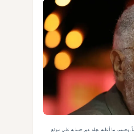
نان المصري عبد الرحمن أبو زهرة عن عمر ناهز 92 عاماً، بحسب ما أعلنه نجله عبر حسابه على موقع