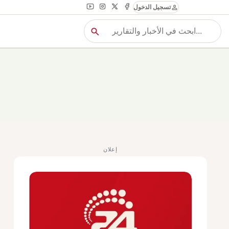
person
تسجيل الدخول
search
بح
بحث
إعلان