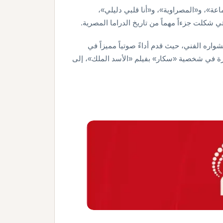
ة»، و«المصراوية»، و«أنا قلبي دليلي»،
شكلت جزءاً مهماً من تاريخ الدراما المصرية.
اره الفني، حيث قدم أداءً صوتياً مميزاً في
رزة في شخصية «سكار» بفيلم «الأسد الملك»، إلى