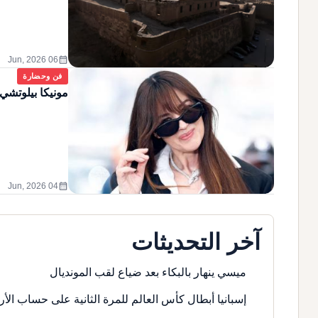
calendar_month
06 Jun, 2026
فن وحضارة
مونيكا بيلوتشي 
calendar_month
04 Jun, 2026
آخر التحديثات
ميسي ينهار بالبكاء بعد ضياع لقب المونديال
إسبانيا أبطال كأس العالم للمرة الثانية على حساب الأر