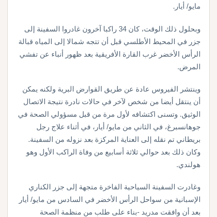
مايو/ أيار.
وبحلول ذلك الوقت، كان 34 راكبا آخرون غادروا السفينة إلى
جزر في المحيط الأطلسي قبل أن تتجه شمالا إلى المياه قبالة
الرأس الأخضر غرب القارة الأفريقية بعد ظهور أنباء عن تفشي
المرض.
وينتشر الفيروس عادة عن طريق القوارض البرية ولكنه يمكن
أن ينتقل أيضا من شخص لآخر في حالات نادرة نتيجة الاتصال
الوثيق. وتسنى اكتشافه لأول مرة من قبل مسؤولي الصحة في
جوهانسبرغ، في الثاني من مايو/ أيار، في أثناء علاج رجل
بريطاني تم نقله إلى العناية المركزة بعد نزوله من السفينة.
وكان ذلك بعد حوالي ثلاثة أسابيع من وفاة الراكب الأول وهو
هولندي.
وغادرت السفينة السياحية الفاخرة متجهة إلى جزر الكناري
الإسبانية من سواحل الرأس الأخضر في السادس من مايو/ أيار
بعد أن وافقت مدريد -بناء على طلب من منظمة الصحة