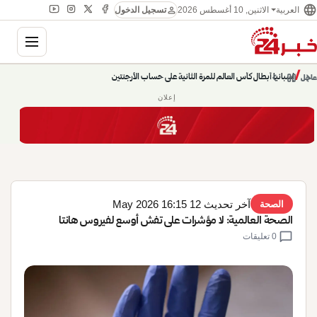
language
person
الاثنين, 10 أغسطس 2026
العربية
تسجيل الدخول
gation
إسبانيا أبطال كأس العالم للمرة الثانية على حساب الأرجنتين
chevron_left
pause
/
chevron_right
عاجل
حديث الساعة: سيناريوهات قادمة 745
إعلان
آخر تحديث 12 May 2026 16:15
الصحة
الصحة العالمية: لا مؤشرات على تفش أوسع لفيروس هانتا
chat_bubble
0 تعليقات