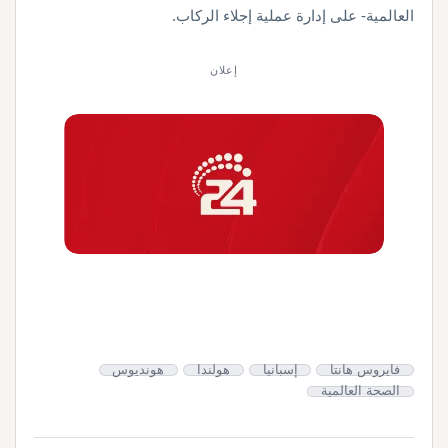
العالمية- على إدارة عملية إجلاء الركاب.
إعلان
فايروس هانتا
إسبانيا
هولندا
هونديوس
الصحة العالمية