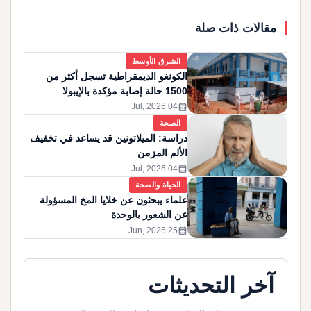
مقالات ذات صلة
الشرق الأوسط
الكونغو الديمقراطية تسجل أكثر من
1500 حالة إصابة مؤكدة بالإيبولا
calendar_month
04 Jul, 2026
الصحة
دراسة: الميلاتونين قد يساعد في تخفيف
الألم المزمن
calendar_month
04 Jul, 2026
الحياة والصحة
علماء يبحثون عن خلايا المخ المسؤولة
عن الشعور بالوحدة
calendar_month
25 Jun, 2026
آخر التحديثات