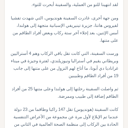
لقد انتهينا للتو من العملية، والسفينة أبحرت للتو».
ومن جهة أخرى، غادرت السفينة هونديوس، التي شهدت تفشيا
لفيروس هانتا، جزيرة تينيريفي الإسبانية متجهة إلى هولندا،
أمس الإثنين، بعد إجلاء آخر ستة ركاب وبعض أفراد الطاقم من
على متنها.
ورست السفينة، التي كانت تقل باقي الركاب وهم 4 أستراليين
وبريطاني يقيم في أستراليا ونيوزيلندي، لفترة وجيزة في ميناء
غراناديا دي أبونا، ما أتاح لهم النزول من على متنها إلى جانب
19 من أفراد الطاقم وطبيبين
ثم واصلت السفينة رحلتها إلى هولندا وعلى متنها 25 من أفراد
الطاقم إضافة إلى طبيب وممرضة.
كانت السفينة (هونديوس) تقل 147 راكبا وطاقما من 23 دولة
عندما تم الإبلاغ لأول مرة عن مجموعة من الأعراض التنفسية
الحادة بين الركاب إلى منظمة الصحة العالمية في الثاني من