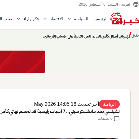
language
السبت, 8 أغسطس 2026
العربية
expand_more
expand_more
expand_more
الرئيسية
السياسة
الاقتصاد
فكر وآراء
صلب ال
Toggle submenu for السياسة
Toggle submenu for الاقتصاد
e submenu for
/
chevron_left
pause
chevron_right
حديث الساعة: سيناريوهات قادمة 745
عاجل
حديث الساعة
آخر تحديث 16 May 2026 14:05
الرياضة
تشيلسي ضد مانشستر سيتي.. 7 أسباب رئيسية قد تحسم نهائي كأس الاتحاد الإنجليزي
chat_bubble
0 تعليقات