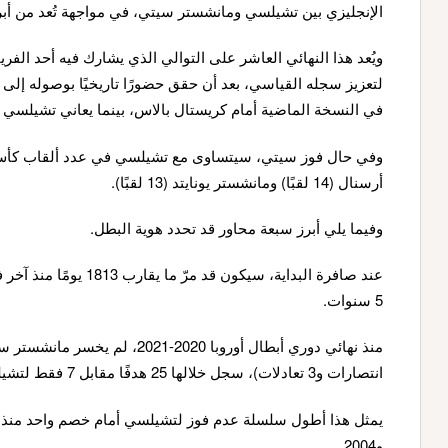
الإنجليزي بين تشيلسي ومانشستر سيتي، في مواجهة تُعد من أب
ويُعد هذا النهائي العاشر على التوالي الذي يشارك فيه أحد الف
لتعزيز سجله القياسي، بعد أن حقق حضورًا تاريخيًا بوصوله إلى ا
في النسخة الماضية أمام كريستال بالاس، بينما يعاني تشيلسي م
وفي حال فوز سيتي، سيتساوى مع تشيلسي في عدد ألقاب كأس ال
أرسنال (14 لقبًا) ومانشستر يونايتد (13 لقبًا).
وفيما يلي أبرز سبعة محاور قد تحدد هوية البطل.
عند صافرة البداية، سيكو
5 سنوات.
انتصارات و3 تعادلات)، سجل خلالها 25 هدفًا مقابل 7 فقط لتشيلسي.
و2004.