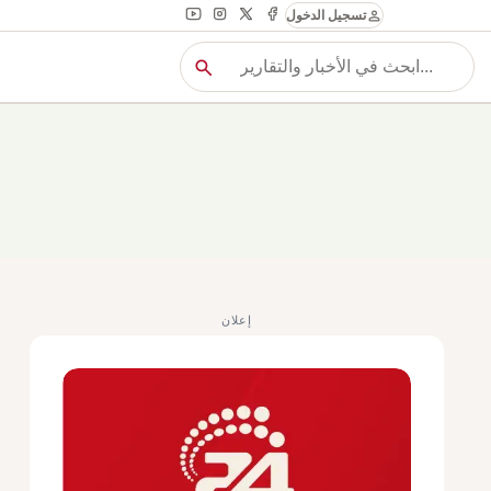
person
تسجيل الدخول
search
بح
بحث
إعلان