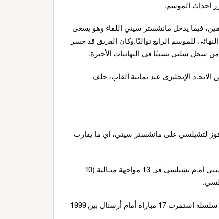
رز أحداث الموسم.
ريقين، فيما يدخل مانشستر سيتي اللقاء وهو يسعى
لنهائي للموسم الرابع تواليًا.وكان الفريق قد خسر
ن سجل سلبي نسبيًا في النهائيات الأخيرة.
اتحاد الإنجليزي عند ثمانية ألقاب، خلف
ن قد مرّ ما يقارب 1813 يومًا منذ آخر فوز لتشيلسي على مانشستر سيتي، أي ما يقارب
منذ نهائي دوري أبطال أوروبا 2020-2021، لم يخسر مانشستر سيتي أمام تشيلسي في 13 مواجهة متتالية (10
يمثل هذا أطول سلسلة عدم فوز لتشيلسي أمام خصم واحد منذ سلسلة استمرت 17 مباراة أمام أرسنال بين 1999