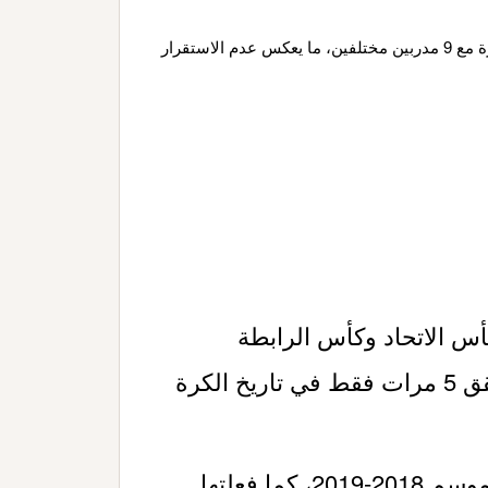
خلال حقبة بيب غوارديولا، واجه تشيلسي مانشستر سيتي 27 مرة مع 9 مدربين مختلفين، ما يعكس عدم الاستقرار
س الاتحاد وكأس الرابطة
الإنجليزية في موسم واحد، وهو إنجاز تحقق 5 مرات فقط في تاريخ الكرة
سبق أن حقق سيتي هذه الثنائية في موسم 2018-2019، كما فعلتها