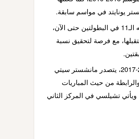
تر يونايتد في مواسم سابقة.
هذا الموسم، فاز سيتي بجميع مبارياته الـ11 في البطولتين حتى الآن،
 أهداف فقط استقبلها، مع فرصة لتحقيق نسبة
منذ وصول غوارديولا في موسم 2016-2017، يتصدر مانشستر سيتي
والرابطة من حيث المباريات
 ويأتي تشيلسي في المركز الثاني