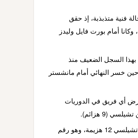
لة فنية متذبذبة، إذ حقق
1 مباراة رسمية، وكانا أمام بورت فايل وليدز
 بهذا السجل الضعيف منذ
اسل يونايتد في موسم 1998-1999، حين خسر النهائي أمام مانشستر
عرض أي فريق في الدوريات
ي (9 هزائم).
في عام 2026 وحده، بلغ عدد خسائر تشيلسي 12 هزيمة، وهو رقم