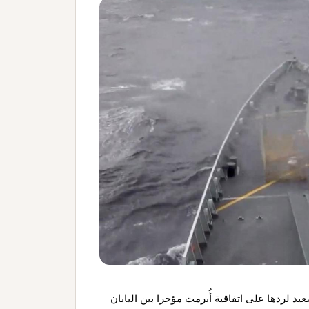
 لردها على اتفاقية أُبرمت مؤخرا بين اليابان