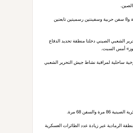
الصين.
وكانت وزارة الدفاع الوطني في تايوان رصدت 22 طائرة عسكرية و8 سفن حربية وسفينتين رسميتين تابعتين
22 طائرة تابعة لجيش التحرير الشعبي الصيني دخلتا منطقة تحديد الدفاع
يوز» أمس السبت.
وخية ساحلية لمراقبة نشاط جيش التحرير الشعبي
والسفن 68 مرة.
تكتيكات المنطقة الرمادية عبر زيادة عدد الطائرات العسكرية