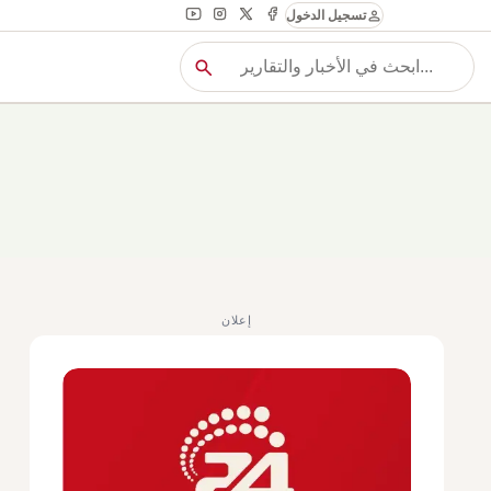
person
تسجيل الدخول
search
بح
بحث
إعلان