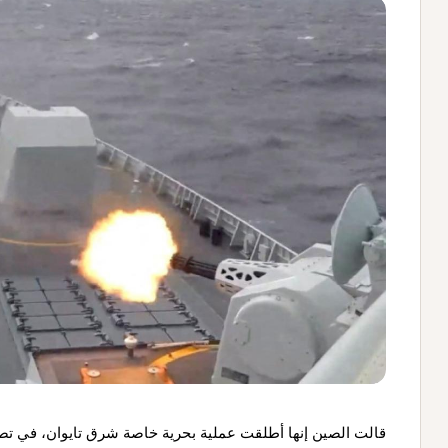
قالت الصين إنها أطلقت عملية بحرية خاصة شرق تايوان، في تصعيد