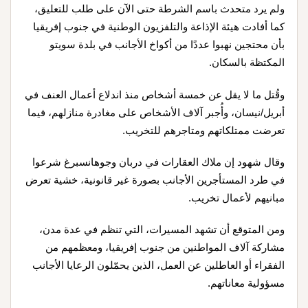
ولم يرد متحدث باسم الشرطة حتى الآن على طلب للتعليق،
كما أفادت هيئة الإذاعة والتلفزيون الوطنية في جنوب إفريقيا
بأن محتجين نهبوا عددًا من أكواخ الأجانب في بلدة سويتو
المكتظة بالسكان.
وقُتل ما لا يقل عن خمسة أشخاص منذ اندلاع أعمال العنف في
أبريل/نيسان، وأُجبر آلاف الأشخاص على مغادرة منازلهم، فيما
تعرضت ممتلكاتهم ومتاجرهم للتخريب.
وقال شهود إن ملاك العقارات في دربان وجوهانسبرغ شرعوا
في طرد المستأجرين الأجانب بصورة غير قانونية، خشية تعرض
مبانيهم لأعمال تخريب.
ومن المتوقع أن تشهد المسيرات، التي تنظم في عدة مدن،
مشاركة آلاف المواطنين من جنوب إفريقيا، ومعظمهم من
الفقراء أو العاطلين عن العمل، الذين يحمّلون الرعايا الأجانب
مسؤولية معاناتهم.