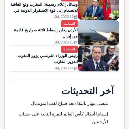
وسائل إعلام رسمية: المغرب وقع اتفاقية
للانضمام إلى قوة الاستقرار الدولية في
غزة
calendar_month
16 Jul, 2026
السياسة
الأردن يعلن إسقاط ثلاثة صواريخ قادمة
من إيران
calendar_month
15 Jul, 2026
السياسة
رئيس الوزراء الفرنسي يزور المغرب
لتعزيز التقارب
calendar_month
14 Jul, 2026
آخر التحديثات
ميسي ينهار بالبكاء بعد ضياع لقب المونديال
إسبانيا أبطال كأس العالم للمرة الثانية على حساب
الأرجنتين