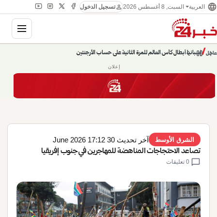
language
person
السبت, 8 أغسطس 2026
العربية
تسجيل الدخول
gation
إسبانيا أبطال كأس العالم للمرة الثانية على حساب الأرجنتين
chevron_left
pause
/
chevron_right
عاجل
حديث الساعة: سيناريوهات قادمة 745
إعلان
آخر تحديث 30 June 2026 17:12
الشرق الأوسط
تصاعد الاحتجاجات المناهضة للمهاجرين في جنوب إفريقيا
chat_bubble
0 تعليقات