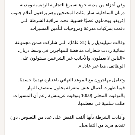
وفي أجزاء من مدينة جوهانسبرغ التجارية الرئيسية ومدينة
دربان الساحلية، سار مئات المحتجين وهم يرفعون أعلام جنوب
إفريقيا ويحملون عصيًا خشبية، تحت مراقبة الشرطة التي
دفعت بمركبات مدرعة ومروحيات لتأمين المسيرات.
وقالت سيلينديل زابا (31 عامًا)، التي شاركت ضمن مجموعة
نسائية رددت شعارات مناهضة للمهاجرين في وسط دربان،
«الناس لا يعملون، والأجانب غير الشرعيين يستولون على
الوظائف، هذا غير عادل».
وتعامل مهاجرون مع الموعد النهائي باعتباره تهديدًا جسديًا،
فيما ظهرت أعمال عنف متفرقة بحلول منتصف النهار
بالتوقيت المحلي (1000 بتوقيت غرينتش)، رغم أن المسيرات
ظلت سلمية في معظمها.
وأفادت الشرطة بأنها ألقت القبض على عدد من اللصوص، دون
تقديم مزيد من التفاصيل.