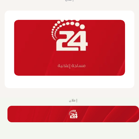
إعلان