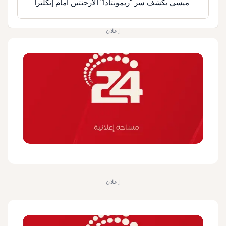
ميسي يكشف سر "ريمونتادا" الأرجنتين أمام إنكلترا
إعلان
إعلان