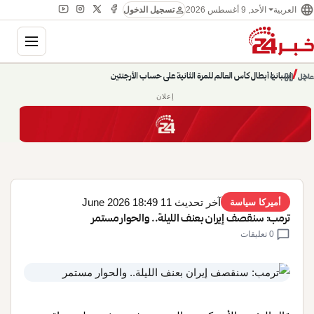
language
person
الأحد, 9 أغسطس 2026
العربية
تسجيل الدخول
gation
إسبانيا أبطال كأس العالم للمرة الثانية على حساب الأرجنتين
chevron_left
pause
/
chevron_right
عاجل
حديث الساعة: سيناريوهات قادمة 745
إعلان
آخر تحديث 11 June 2026 18:49
أميركا سياسة
ترمب: سنقصف إيران بعنف الليلة.. والحوار مستمر
chat_bubble
0 تعليقات