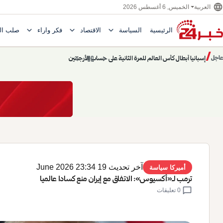
language
الخميس, 6 أغسطس 2026
العربية
expand_more
expand_more
expand_more
الرئيسية
السياسة
الاقتصاد
فكر وآراء
صلب ال
Toggle submenu for السياسة
Toggle submenu for الاقتصاد
e submenu for
/
chevron_left
pause
chevron_right
حديث الساعة: سيناريوهات قادمة 745
عاجل
حديث الساعة
آخر تحديث 19 June 2026 23:34
أميركا سياسة
ترمب لـ«أكسيوس»: الاتفاق مع إيران منع كسادا عالميا
chat_bubble
0 تعليقات