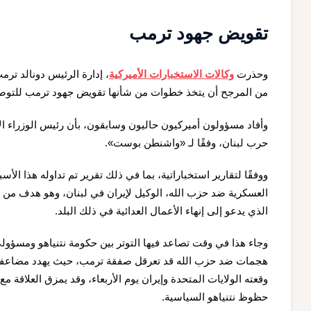
تقويض جهود ترمب
وحذرت
وكالات الاستخبارات الأميركية
، إدارة الرئيس دونالد ترم
من المرجح أن يتخذ خطوات من شأنها تقويض جهود ترمب للتوصل 
وأفاد مسؤولون أميركيون حاليون وسابقون، بأن رئيس الوزراء ا
حرب لبنان
، وفقًا لـ «
واشنطن بوست
».
ووفقًا لتقارير استخباراتية، بما في ذلك تقرير تم تداوله هذا الأ
العسكرية ضد حزب الله، الوكيل لإيران في لبنان، وهو هدف من شأن
الذي يدعو إلى إنهاء الأعمال العدائية في ذلك البلد.
وجاء هذا في وقت تصاعد فيها التوتر بين حكومة نتنياهو ومسؤولي
هجمات ضد حزب الله قد تعرقل
صفقة ترمب
، حيث يهدد مضاعفة 
وقعته الولايات المتحدة وإيران يوم الأربعاء، وقد يمزق العلاقة مع
حظوظ نتنياهو السياسية.