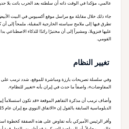
عالمي، مؤكدا في الوقت ذاته أن سلطته بعد الحرب باتت بلا حدو
جاء ذلك خلال مقابلة مع مراسل موقع أكسيوس في البيت الأبيض
تطرق فيها إلى ملامح سياسته الخارجية المقبلة، ملمحاً إلى أ
عليها فنزويلا، ومشيراً إلى أن مختبرًا رائدًا للذكاء الاصطناعي بدا 
القومي.
تغيير النظام
وفي سلسلة تصريحات بارزة ومباشرة للموقع، شدد ترمب على أن 
المفاوضات»، واصفاً ما حدث في إيران بأنه «تغيير للنظام».
وأضاف ترمب أن مذكرة التفاهم الموقعة «قد تكون استسلاماً إير
الدبلوماسية السابقة بالقول إن «الاتفاق النووي مع إيران عام 2015 كان كارثياً».
وأقر الرئيس الأميركي بأنه تفاوض على هذه الصفقة كخطوة است
عالمي، مجادلاً بأن المواجهة العسكرية قد أظهرت بالفعل قوة أم