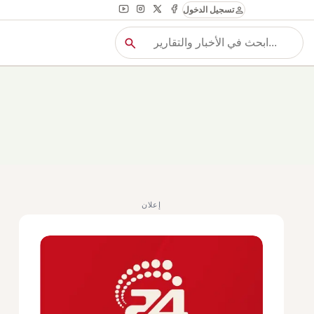
person
تسجيل الدخول
search
بح
بحث
إعلان