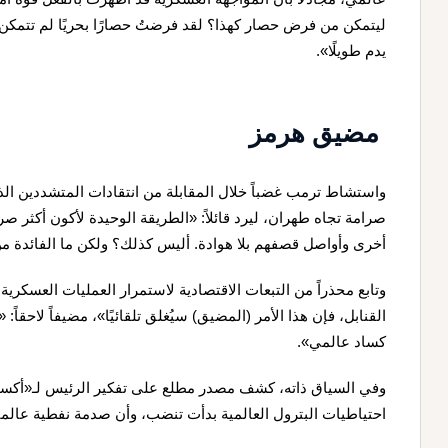
ليتمكن من فرض حصار كهذا؟ لقد فرضتُ حصارًا بحريًا لم تتمكن 
يدم طويلًا».
مضيق هرمز
واستشاط ترمب غضباً خلال المقابلة من انتقادات المتشددين الذ
صرامة تجاه طهران، ليرد قائلاً: «الطريقة الوحيدة لأكون أكثر صر
أخرى وأواصل قصفهم بلا هوادة. أليس كذلك؟ ولكن ما الفائدة م
وتابع محذراً من التبعات الاقتصادية لاستمرار العمليات العسكرية
القنابل، فإن هذا الأمر (المضيق) سيُغلق تلقائيًا»، مضيفاً لاحقا
كساد عالمي».
وفي السياق ذاته، كشف مصدر مطلع على تفكير الرئيس لـ«أكس
احتياطيات البترول العالمية بدأت تنضب، وأن صدمة نفطية عالمي