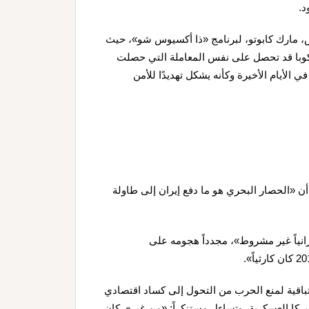
د.
، مارك كابوتو، لبرنامج «ذا أكسيوس شو»، حيث
ن كوبا قد تحصل على نفس المعاملة التي حصلت
في الأيام الأخيرة وكأنه يشكل تهديدًا للأمن
«الحصار البحري هو ما دفع إيران إلى طاولة
انياً غير مشروط»، مجدداً هجومه على
باقية لمنع الحرب من التحول إلى كساد اقتصادي
يركا العسكرية، وتساءل مستنكراً: «من غيري كان