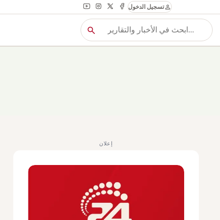
person
تسجيل الدخول
search
بح
بحث
إعلان