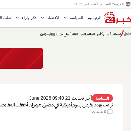
language
السبت, 8 أغسطس 2026
العربية
expand_more
expand_more
expand_more
الرئيسية
السياسة
الاقتصاد
فكر وآراء
صلب ال
Toggle submenu for السياسة
Toggle submenu for الاقتصاد
e submenu for
/
chevron_left
pause
chevron_right
حديث الساعة: سيناريوهات قادمة 745
عاجل
حديث الساعة
آخر تحديث 21 June 2026 09:40
السياسة
ترامب يهدد بفرض رسوم أمريكية في مضيق هرمز إن أخفقت المفاوضا
chat_bubble
0 تعليقات