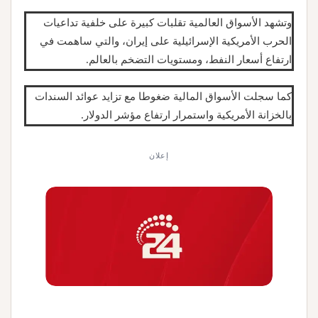
وتشهد الأسواق العالمية تقلبات كبيرة على خلفية تداعيات
الحرب الأمريكية الإسرائيلية على إيران، والتي ساهمت في
ارتفاع أسعار النفط، ومستويات التضخم بالعالم.
كما سجلت الأسواق المالية ضغوطا مع تزايد عوائد السندات
بالخزانة الأمريكية واستمرار ارتفاع مؤشر الدولار.
إعلان