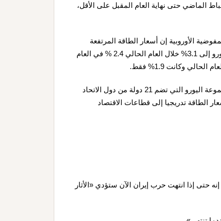
شباط الماضي حتى نهاية العام المقبل على الأقل،
ية الأوروبية إن أسعار الطاقة المرتفعة
مسؤولة بشكل أساسي عن دفع توقعات التضخم في منطقة اليورو إلى 3.1% خلال العام الحالي 2.4 % في العام
الي وكانت 1.9% فقط.
وأضاف دومبروفسكيس بعد مشاركته في اجتماع وزراء مالية مجموعة اليورو التي تضم 21 دولة من دول الاتحاد
ار الطاقة تدريجيا إلى قطاعات الاقتصاد
إنه حتى إذا انتهت حرب إيران الآن ستؤدي «الأثار
دما تنتهي».