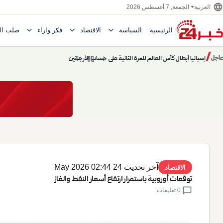
language
الجمعة, 7 أغسطس 2026
العربية
expand_more
expand_more
expand_more
الرئيسية
السياسة
الاقتصاد
فكر وآراء
صلب ال
Toggle submenu for السياسة
Toggle submenu for الاقتصاد
e submenu for
/
chevron_left
pause
chevron_right
حديث الساعة: سيناريوهات قادمة 745
عاجل
حديث الساعة
آخر تحديث 24 May 2026 02:44
الاقتصاد
توقعات أوروبية باستمرار ارتفاع أسعار النفط والغاز
chat_bubble
0 تعليقات