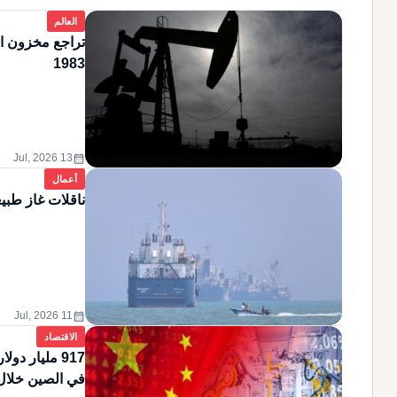
العالم
تراجع مخزون ال
1983
calendar_month
13 Jul, 2026
أعمال
ناقلات غاز طبي
calendar_month
11 Jul, 2026
الاقتصاد
917 مليار د
في الصين خلال 5 أشه