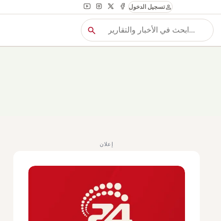
person
تسجيل الدخول
search
بح
بحث
إعلان