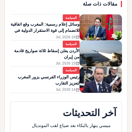
مقالات ذات صلة
السياسة
وسائل إعلام رسمية: المغرب وقع اتفاقية
للانضمام إلى قوة الاستقرار الدولية في
غزة
calendar_month
16 Jul, 2026
السياسة
الأردن يعلن إسقاط ثلاثة صواريخ قادمة
من إيران
calendar_month
15 Jul, 2026
السياسة
رئيس الوزراء الفرنسي يزور المغرب
لتعزيز التقارب
calendar_month
14 Jul, 2026
آخر التحديثات
ميسي ينهار بالبكاء بعد ضياع لقب المونديال