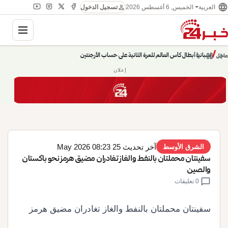
language
person
الخميس, 6 أغسطس 2026
العربية
تسجيل الدخول
gation
إسبانيا أبطال كأس العالم للمرة الثانية على حساب الأرجنتين
chevron_left
pause
/
chevron_right
عاجل
حديث الساعة: سيناريوهات قادمة 745
إعلان
آخر تحديث 25 May 2026 08:23
الشرق الأوسط
سفينتان محملتان بالنفط والغاز تغادران مضيق هرمز نحو باكستان
والصين
chat_bubble
0 تعليقات
سفينتان محملتان بالنفط والغاز تغادران مضيق هرمز