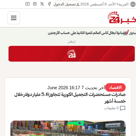
language
person
الأحد, 9 أغسطس 2026
العربية
تسجيل الدخول
gation
chevron_left
pause
/
chevron_right
إسبانيا أبطال كأس العالم للمرة الثانية على حساب الأرجنتين
عاجل
إعلان
آخر تحديث 7 June 2026 16:17
الاقتصاد
صادرات مستحضرات التجميل الكورية تتجاوز 5.6 مليار دولار خلال
خمسة أشهر
chat_bubble
0 تعليقات