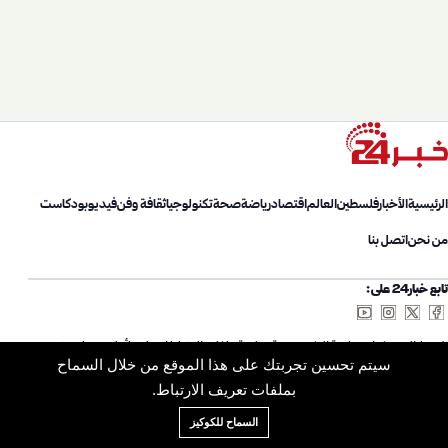
الرئيسية
الأخبار
فلسطين
العالم
اقتصاد
رياضة
صحة
تكنولوجيا
ثقافة وفن
فيديو
بودكاست
من نحن
اتصل بنا
تابع خبار24 على:
شروط الاستخدام
سياسة الخصوصية
سياسة ملفات الارتباط
اتصل بنا
أعلن معنا
من نحن
سيتم تحسين تجربتك على هذا الموقع من خلال السماح
خريطة الموقع
الأرشيف
بملفات تعريف الارتباط.
السماح للكوكيز
© 2026 Khabar24. جميع الحقوق محفوظة.