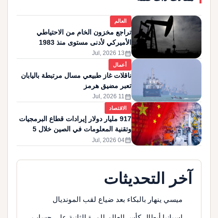
العالم
تراجع مخزون الخام من الاحتياطي
الأميركي لأدنى مستوى منذ 1983
calendar_month
13 Jul, 2026
أعمال
ناقلات غاز طبيعي مسال مرتبطة باليابان
تعبر مضيق هرمز
calendar_month
11 Jul, 2026
الاقتصاد
917 مليار دولار إيرادات قطاع البرمجيات
وتقنية المعلومات في الصين خلال 5
أشهر
calendar_month
04 Jul, 2026
آخر التحديثات
ميسي ينهار بالبكاء بعد ضياع لقب المونديال
إسبانيا أبطال كأس العالم للمرة الثانية على حساب