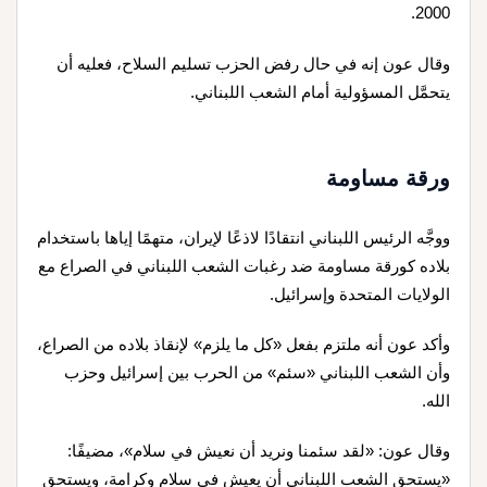
2000.
وقال عون إنه في حال رفض الحزب تسليم السلاح، فعليه أن
يتحمَّل المسؤولية أمام الشعب اللبناني.
ورقة مساومة
ووجَّه الرئيس اللبناني انتقادًا لاذعًا لإيران، متهمًا إياها باستخدام
بلاده كورقة مساومة ضد رغبات الشعب اللبناني في الصراع مع
الولايات المتحدة وإسرائيل.
وأكد عون أنه ملتزم بفعل «كل ما يلزم» لإنقاذ بلاده من الصراع،
وأن الشعب اللبناني «سئم» من الحرب بين إسرائيل وحزب
الله.
وقال عون: «لقد سئمنا ونريد أن نعيش في سلام»، مضيفًا:
«يستحق الشعب اللبناني أن يعيش في سلام وكرامة، ويستحق