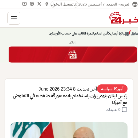
language
person
الجمعة, 7 أغسطس 2026
العربية
تسجيل الدخول
gation
chevron_left
pause
/
chevron_right
حديث الساعة: سيناريوهات قادمة 745
عاجل
إعلان
آخر تحديث 8 June 2026 23:34
أميركا سياسة
رئيس لبنان يتهم إيران باستخدام بلاده «ورقة ضغط» في التفاوض
مع أميركا
chat_bubble
0 تعليقات