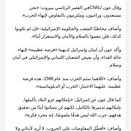
وقال عون لـCNNفي القصر الرئاسي ببيروت: «نحن
مستعدون، وراغبون، وملتزمون بالتفاوض لإنهاء الحرب».
وأضاف مخاطبًا الشعب والحكومة الإسرائيلية: «إن لم تكونوا
كذلك، فلن تنعموا بالسلام والأمان والاستقرار أبدًا».
وأكد عون أن لبنان وإسرائيل لديهما «فرصة عظيمة» لإنهاء
حالة العداء، وأن يعيش الشعبان اللبناني والإسرائيلي في أمان
وسلام.
وأضاف: «كلاهما سئم الحرب منذ عام 1948، هذه فرصة
عظيمة، عليهما الاختيار: الحرب أو الدبلوماسية».
كما قال عون عن إسرائيل: «بإمكانهم غزو البلاد بأكملها،
بإمكانهم تدميرها بالكامل، لكنهم لن يتمكنوا أبدًا من تحقيق
هدفهم، حزب الله ليس هدفًا ملموسًا، إنه مجرد فكرة».
وأضاف: «أفضِّل المفاوضات على الحروب، لا أريد لأبنائي ولا