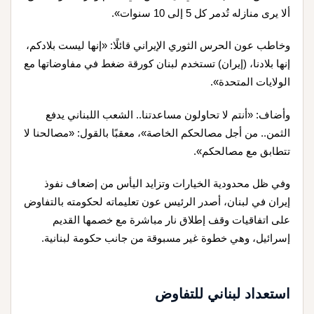
ألا يرى منازله تُدمر كل 5 إلى 10 سنوات».
وخاطب عون الحرس الثوري الإيراني قائلًا: «إنها ليست بلادكم،
إنها بلادنا، (إيران) تستخدم لبنان كورقة ضغط في مفاوضاتها مع
الولايات المتحدة».
وأضاف: «أنتم لا تحاولون مساعدتنا.. الشعب اللبناني يدفع
الثمن.. من أجل مصالحكم الخاصة»، معقبًا بالقول: «مصالحنا لا
تتطابق مع مصالحكم».
وفي ظل محدودية الخيارات وتزايد اليأس من إضعاف نفوذ
إيران في لبنان، أصدر الرئيس عون تعليماته لحكومته بالتفاوض
على اتفاقيات وقف إطلاق نار مباشرة مع خصمها القديم
إسرائيل، وهي خطوة غير مسبوقة من جانب حكومة لبنانية.
استعداد لبناني للتفاوض