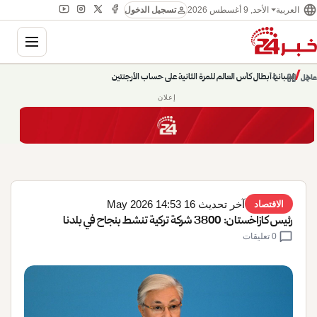
language
person
الأحد, 9 أغسطس 2026
العربية
تسجيل الدخول
gation
إسبانيا أبطال كأس العالم للمرة الثانية على حساب الأرجنتين
chevron_left
pause
/
chevron_right
عاجل
حديث الساعة: سيناريوهات قادمة 745
إعلان
آخر تحديث 16 May 2026 14:53
الاقتصاد
رئيس كازاخستان: 3800 شركة تركية تنشط بنجاح في بلدنا
chat_bubble
0 تعليقات