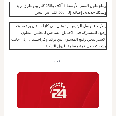
ويبلغ طول الممر الأوسط 4 آلاف و256 كلم بين طرق برية
وسكك حديدية، إضافة إلى 508 كلم عبر البحر.
والأربعاء، وصل الرئيس أردوغان إلى كازاخستان برفقة وفد
رفيع، للمشاركة في الاجتماع السادس لمجلس التعاون
الاستراتيجي رفيع المستوى بين تركيا وكازاخستان، إلى جانب
مشاركته في قمة منظمة الدول التركية.
إعلان