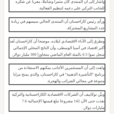
وأشار إلى أن المنتدى كان مثمرا وشاملا، معربا عن شكره
للجانب التركي على دعمه لتنظيم الفعالية.
ورأى رئيس كازاخستان أن المنتدى الحالي سيسهم في زيادة
عدد المشاريع المشتركة.
وتطرق إلى الأداء الاقتصادي لبلاده، موضحا أن كازاخستان تُعد
أكبر اقتصاد في آسيا الوسطى، وأن الناتج المحلي الإجمالي
سجل نموا 6.5 بالمئة العام الماضي متجاوزا 300 مليار دولار.
ولفت إلى أن المستثمرين الأجانب يمكنهم الاستفادة من
برنامج "التأشيرة الذهبية" في كازاخستان، والذي يمنح مزايا
متنوعة في مجالي الضرائب والهجرة.
وبيَّن توكاييف أن الشركات الاقتصادية الكازاخستانية والتركية
نفذت حتى الآن 142 مشروعا تبلغ قيمتها الإجمالية 7.6
مليارات دولار.