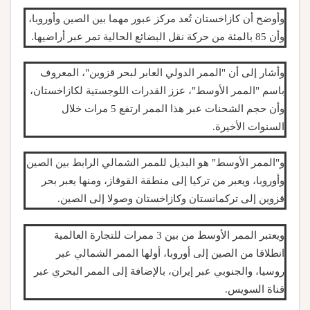
وأوضح أن كازاخستان تُعد مركز عبور مهما بين الصين وأوروبا،
وأن 85 بالمئة من حركة نقل البضائع الحالية تمر عبر أراضيها.
وأشار إلى أن "الممر الدولي العابر لبحر قزوين"، المعروف
باسم "الممر الأوسط"، عزز القدرات اللوجستية لكازاخستان،
وأن حجم الشحنات عبر هذا الممر ارتفع 5 مرات خلال
السنوات الأخيرة.
و"الممر الأوسط" هو البديل للممر الشمالي الرابط بين الصين
وأوروبا، ويعبر من تركيا إلى منطقة القوقاز، ومنها يعبر بحر
قزوين إلى تركمانستان وكازاخستان وصولا إلى الصين.
ويعتبر الممر الأوسط من بين 3 ممرات للتجارة العالمية
انطلاقا من الصين إلى أوروبا، أولها الممر الشمالي عبر
روسيا، والجنوبي عبر إيران، بالإضافة إلى الممر البحري عبر
قناة السويس.