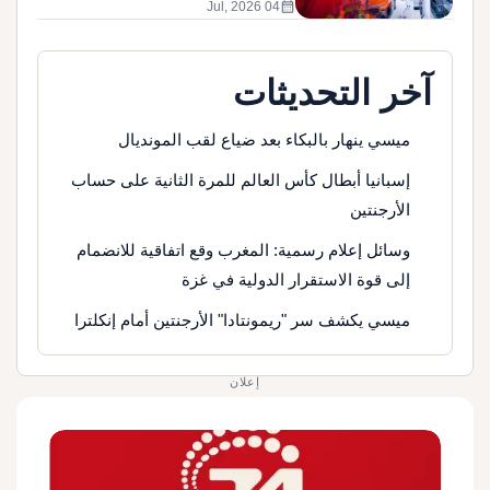
أشهر
calendar_month
04 Jul, 2026
آخر التحديثات
ميسي ينهار بالبكاء بعد ضياع لقب المونديال
إسبانيا أبطال كأس العالم للمرة الثانية على حساب
الأرجنتين
وسائل إعلام رسمية: المغرب وقع اتفاقية للانضمام
إلى قوة الاستقرار الدولية في غزة
ميسي يكشف سر "ريمونتادا" الأرجنتين أمام إنكلترا
إعلان