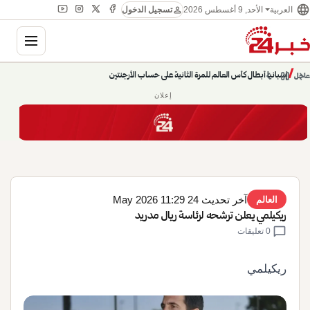
language
person
الأحد, 9 أغسطس 2026
العربية
تسجيل الدخول
gation
إسبانيا أبطال كأس العالم للمرة الثانية على حساب الأرجنتين
chevron_left
pause
/
chevron_right
عاجل
حديث الساعة: سيناريوهات قادمة 745
إعلان
آخر تحديث 24 May 2026 11:29
العالم
ريكيلمي يعلن ترشحه لرئاسة ريال مدريد
chat_bubble
0 تعليقات
ريكيلمي