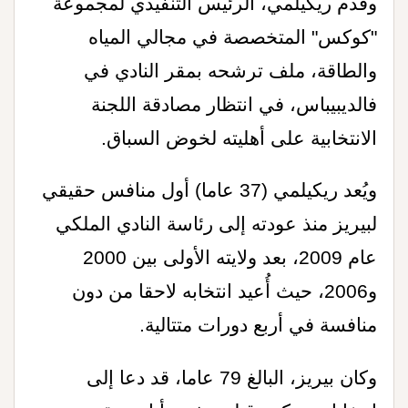
وقدم ريكيلمي، الرئيس التنفيذي لمجموعة
"كوكس" المتخصصة في مجالي المياه
والطاقة، ملف ترشحه بمقر النادي في
فالديبيباس، في انتظار مصادقة اللجنة
الانتخابية على أهليته لخوض السباق
.
ويُعد ريكيلمي (37 عاما) أول منافس حقيقي
لبيريز منذ عودته إلى رئاسة النادي الملكي
عام 2009، بعد ولايته الأولى بين 2000
و2006، حيث أُعيد انتخابه لاحقا من دون
منافسة في أربع دورات متتالية
.
وكان بيريز، البالغ 79 عاما، قد دعا إلى