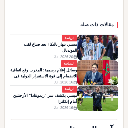
مقالات ذات صلة
الرياضة
ميسي ينهار بالبكاء بعد ضياع لقب
المونديال
calendar_month
20 Jul, 2026
السياسة
وسائل إعلام رسمية: المغرب وقع اتفاقية
للانضمام إلى قوة الاستقرار الدولية في
غزة
calendar_month
16 Jul, 2026
الرياضة
ميسي يكشف سر "ريمونتادا" الأرجنتين
أمام إنكلترا
calendar_month
16 Jul, 2026